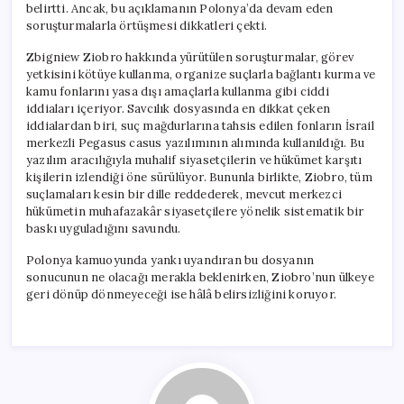
belirtti. Ancak, bu açıklamanın Polonya’da devam eden
soruşturmalarla örtüşmesi dikkatleri çekti.
Zbigniew Ziobro hakkında yürütülen soruşturmalar, görev
yetkisini kötüye kullanma, organize suçlarla bağlantı kurma ve
kamu fonlarını yasa dışı amaçlarla kullanma gibi ciddi
iddiaları içeriyor. Savcılık dosyasında en dikkat çeken
iddialardan biri, suç mağdurlarına tahsis edilen fonların İsrail
merkezli Pegasus casus yazılımının alımında kullanıldığı. Bu
yazılım aracılığıyla muhalif siyasetçilerin ve hükümet karşıtı
kişilerin izlendiği öne sürülüyor. Bununla birlikte, Ziobro, tüm
suçlamaları kesin bir dille reddederek, mevcut merkezci
hükümetin muhafazakâr siyasetçilere yönelik sistematik bir
baskı uyguladığını savundu.
Polonya kamuoyunda yankı uyandıran bu dosyanın
sonucunun ne olacağı merakla beklenirken, Ziobro’nun ülkeye
geri dönüp dönmeyeceği ise hâlâ belirsizliğini koruyor.