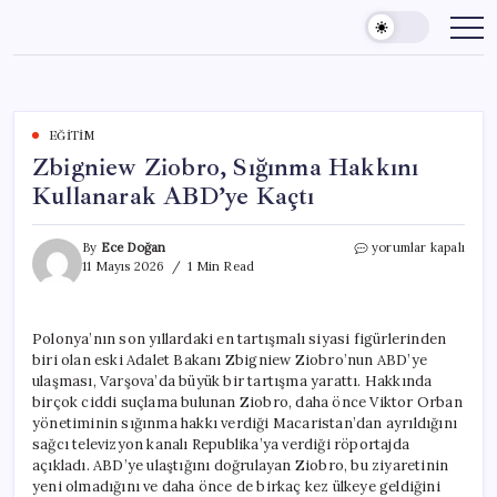
Skip
to
content
EĞITIM
Zbigniew Ziobro, Sığınma Hakkını
Kullanarak ABD’ye Kaçtı
Zbigniew
By
Ece Doğan
yorumlar kapalı
Ziobro,
11 Mayıs 2026
1 Min Read
Sığınma
Hakkını
Kullanarak
Polonya’nın son yıllardaki en tartışmalı siyasi figürlerinden
ABD’ye
biri olan eski Adalet Bakanı Zbigniew Ziobro’nun ABD’ye
Kaçtı
için
ulaşması, Varşova’da büyük bir tartışma yarattı. Hakkında
birçok ciddi suçlama bulunan Ziobro, daha önce Viktor Orban
yönetiminin sığınma hakkı verdiği Macaristan’dan ayrıldığını
sağcı televizyon kanalı Republika’ya verdiği röportajda
açıkladı. ABD’ye ulaştığını doğrulayan Ziobro, bu ziyaretinin
yeni olmadığını ve daha önce de birkaç kez ülkeye geldiğini