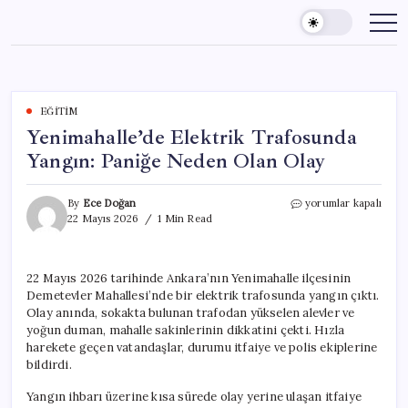
Skip
to
content
EĞITIM
Yenimahalle’de Elektrik Trafosunda
Yangın: Paniğe Neden Olan Olay
Yenimahalle’de
By
Ece Doğan
yorumlar kapalı
Elektrik
22 Mayıs 2026
1 Min Read
Trafosunda
Yangın:
Paniğe
22 Mayıs 2026 tarihinde Ankara’nın Yenimahalle ilçesinin
Neden
Demetevler Mahallesi’nde bir elektrik trafosunda yangın çıktı.
Olan
Olay
Olay anında, sokakta bulunan trafodan yükselen alevler ve
için
yoğun duman, mahalle sakinlerinin dikkatini çekti. Hızla
harekete geçen vatandaşlar, durumu itfaiye ve polis ekiplerine
bildirdi.
Yangın ihbarı üzerine kısa sürede olay yerine ulaşan itfaiye