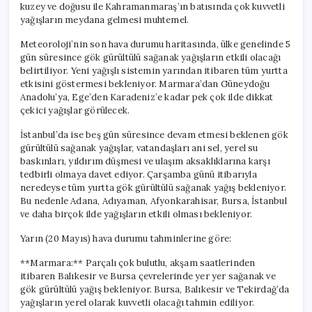
kuzey ve doğusu ile Kahramanmaraş’ın batısında çok kuvvetli
yağışların meydana gelmesi muhtemel.
Meteoroloji’nin son hava durumu haritasında, ülke genelinde 5
gün süresince gök gürültülü sağanak yağışların etkili olacağı
belirtiliyor. Yeni yağışlı sistemin yarından itibaren tüm yurtta
etkisini göstermesi bekleniyor. Marmara’dan Güneydoğu
Anadolu’ya, Ege’den Karadeniz’e kadar pek çok ilde dikkat
çekici yağışlar görülecek.
İstanbul’da ise beş gün süresince devam etmesi beklenen gök
gürültülü sağanak yağışlar, vatandaşları ani sel, yerel su
baskınları, yıldırım düşmesi ve ulaşım aksaklıklarına karşı
tedbirli olmaya davet ediyor. Çarşamba günü itibarıyla
neredeyse tüm yurtta gök gürültülü sağanak yağış bekleniyor.
Bu nedenle Adana, Adıyaman, Afyonkarahisar, Bursa, İstanbul
ve daha birçok ilde yağışların etkili olması bekleniyor.
Yarın (20 Mayıs) hava durumu tahminlerine göre:
**Marmara:** Parçalı çok bulutlu, akşam saatlerinden
itibaren Balıkesir ve Bursa çevrelerinde yer yer sağanak ve
gök gürültülü yağış bekleniyor. Bursa, Balıkesir ve Tekirdağ’da
yağışların yerel olarak kuvvetli olacağı tahmin ediliyor.