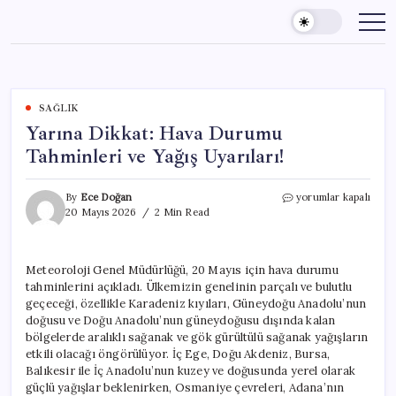
Skip
to
content
SAĞLIK
Yarına Dikkat: Hava Durumu
Tahminleri ve Yağış Uyarıları!
Yarına
By
Ece Doğan
yorumlar kapalı
Dikkat:
20 Mayıs 2026
2 Min Read
Hava
Durumu
Tahminleri
Meteoroloji Genel Müdürlüğü, 20 Mayıs için hava durumu
ve
tahminlerini açıkladı. Ülkemizin genelinin parçalı ve bulutlu
Yağış
Uyarıları!
geçeceği, özellikle Karadeniz kıyıları, Güneydoğu Anadolu’nun
için
doğusu ve Doğu Anadolu’nun güneydoğusu dışında kalan
bölgelerde aralıklı sağanak ve gök gürültülü sağanak yağışların
etkili olacağı öngörülüyor. İç Ege, Doğu Akdeniz, Bursa,
Balıkesir ile İç Anadolu’nun kuzey ve doğusunda yerel olarak
güçlü yağışlar beklenirken, Osmaniye çevreleri, Adana’nın