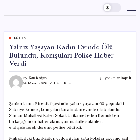
Skip
to
content
EĞITIM
Yalnız Yaşayan Kadın Evinde Ölü
Bulundu, Komşuları Polise Haber
Verdi
Yalnız
By
Ece Doğan
yorumlar kapalı
Yaşayan
14 Mayıs 2026
1 Min Read
Kadın
Evinde
Ölü
Şanlıurfa’nın Birecik ilçesinde, yalnız yaşayan 60 yaşındaki
Bulundu,
Sabriye Kömük, komşuları tarafından evinde ölü bulundu.
Komşuları
Polise
Sancar Mahallesi Kaleli Sokak’ta ikamet eden Kömük’ten
Haber
birkaç gündür haber alamayan mahalle sakinleri,
Verdi
endişelenerek durumu polise bildirdi.
için
Mahalledeki bazı kişiler, evden gelen kötü kokular üzerine acil