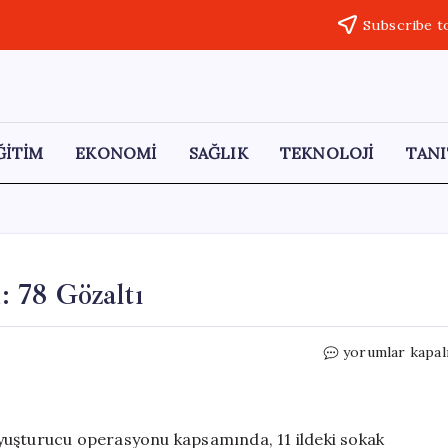
Subscribe t
ĞİTİM
EKONOMİ
SAĞLIK
TEKNOLOJİ
TANI
 78 Gözaltı
Van’da
yorumlar kapal
Uyuşturucu
Operasyonu:
78
Gözaltı
yuşturucu operasyonu kapsamında, 11 ildeki sokak