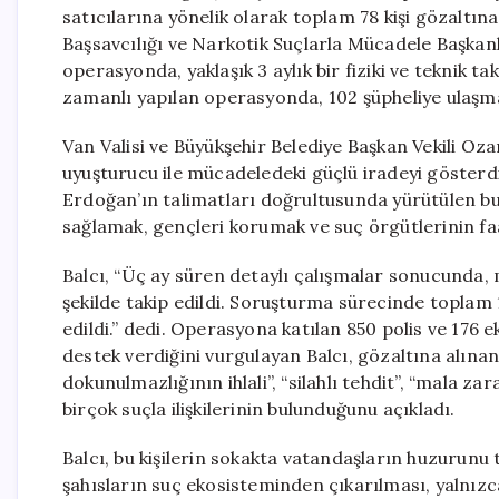
satıcılarına yönelik olarak toplam 78 kişi gözaltı
Başsavcılığı ve Narkotik Suçlarla Mücadele Başkanlı
operasyonda, yaklaşık 3 aylık bir fiziki ve teknik 
zamanlı yapılan operasyonda, 102 şüpheliye ulaşmak
Van Valisi ve Büyükşehir Belediye Başkan Vekili Oz
uyuşturucu ile mücadeledeki güçlü iradeyi gösterdi
Erdoğan’ın talimatları doğrultusunda yürütülen b
sağlamak, gençleri korumak ve suç örgütlerinin faa
Balcı, “Üç ay süren detaylı çalışmalar sonucunda, m
şekilde takip edildi. Soruşturma sürecinde toplam 1
edildi.” dedi. Operasyona katılan 850 polis ve 176 ek
destek verdiğini vurgulayan Balcı, gözaltına alına
dokunulmazlığının ihlali”, “silahlı tehdit”, “mala z
birçok suçla ilişkilerinin bulunduğunu açıkladı.
Balcı, bu kişilerin sokakta vatandaşların huzurunu t
şahısların suç ekosisteminden çıkarılması, yalnızca