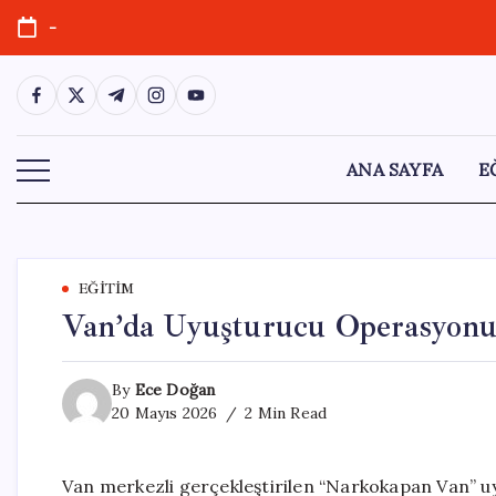
Skip
-
to
content
https://www.facebook.com/
https://twitter.com/
https://t.me/
https://www.instagram.com/
https://youtube.com/
ANA SAYFA
E
EĞITIM
Van’da Uyuşturucu Operasyonu:
By
Ece Doğan
20 Mayıs 2026
2 Min Read
Van merkezli gerçekleştirilen “Narkokapan Van” u