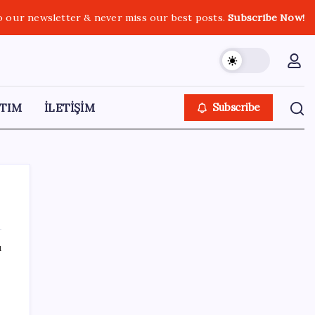
o our newsletter & never miss our best posts.
Subscribe Now!
TIM
İLETİŞİM
Subscribe
ı
SON YAZILAR
OpenAI’ın İlk Cihazı için Fiyat ve Tasarım
Belli Oldu