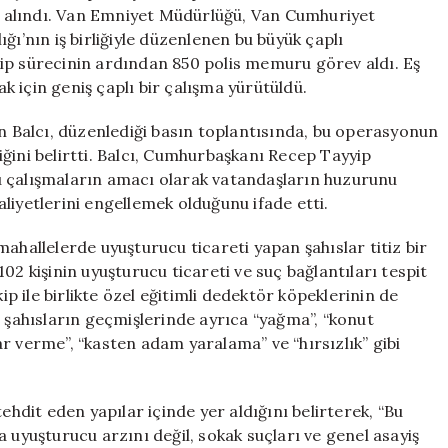
için
na alındı. Van Emniyet Müdürlüğü, Van Cumhuriyet
ğı’nın iş birliğiyle düzenlenen bu büyük çaplı
takip sürecinin ardından 850 polis memuru görev aldı. Eş
 için geniş çaplı bir çalışma yürütüldü.
an Balcı, düzenlediği basın toplantısında, bu operasyonun
ğini belirtti. Balcı, Cumhurbaşkanı Recep Tayyip
u çalışmaların amacı olarak vatandaşların huzurunu
liyetlerini engellemek olduğunu ifade etti.
ahallelerde uyuşturucu ticareti yapan şahıslar titiz bir
02 kişinin uyuşturucu ticareti ve suç bağlantıları tespit
ip ile birlikte özel eğitimli dedektör köpeklerinin de
n şahısların geçmişlerinde ayrıca “yağma”, “konut
arar verme”, “kasten adam yaralama” ve “hırsızlık” gibi
ehdit eden yapılar içinde yer aldığını belirterek, “Bu
 uyuşturucu arzını değil, sokak suçları ve genel asayiş