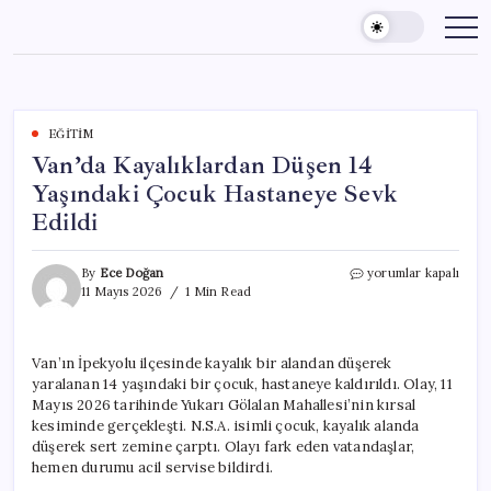
Skip
to
content
EĞITIM
Van’da Kayalıklardan Düşen 14
Yaşındaki Çocuk Hastaneye Sevk
Edildi
Van’da
By
Ece Doğan
yorumlar kapalı
Kayalıklardan
11 Mayıs 2026
1 Min Read
Düşen
14
Yaşındaki
Van’ın İpekyolu ilçesinde kayalık bir alandan düşerek
Çocuk
yaralanan 14 yaşındaki bir çocuk, hastaneye kaldırıldı. Olay, 11
Hastaneye
Sevk
Mayıs 2026 tarihinde Yukarı Gölalan Mahallesi’nin kırsal
Edildi
kesiminde gerçekleşti. N.S.A. isimli çocuk, kayalık alanda
için
düşerek sert zemine çarptı. Olayı fark eden vatandaşlar,
hemen durumu acil servise bildirdi.