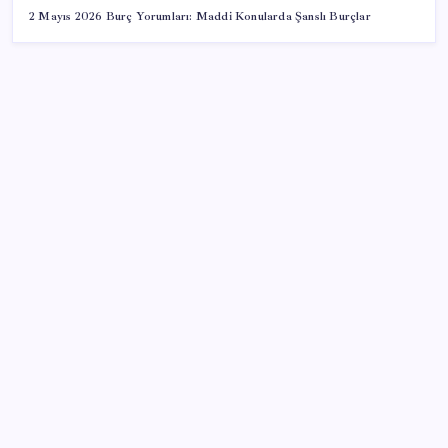
2 Mayıs 2026 Burç Yorumları: Maddi Konularda Şanslı Burçlar
SON YAZILAR
TL mevduat faizi Mart’tan bu yana en düşük seviyede
Son dakika… Kuşadası Belediyesi’ne üçüncü dalga
operasyon: Bülent Tezcan’ın kızı ve damadı dahil
çok sayıda gözaltı!
Bakan Işıkhan açıkladı! Tekstil sektörüne yönelik
işbirliği protokolü imzalandı
Yunanistan’dan Marmaris’e 2 bin 768 kişi birden akın