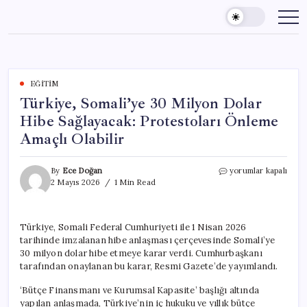
Skip
to
content
EĞITIM
Türkiye, Somali’ye 30 Milyon Dolar
Hibe Sağlayacak: Protestoları Önleme
Amaçlı Olabilir
Türkiye,
By
Ece Doğan
yorumlar kapalı
Somali’ye
2 Mayıs 2026
1 Min Read
30
Milyon
Dolar
Türkiye, Somali Federal Cumhuriyeti ile 1 Nisan 2026
Hibe
tarihinde imzalanan hibe anlaşması çerçevesinde Somali’ye
Sağlayacak:
Protestoları
30 milyon dolar hibe etmeye karar verdi. Cumhurbaşkanı
Önleme
tarafından onaylanan bu karar, Resmi Gazete’de yayımlandı.
Amaçlı
Olabilir
‘Bütçe Finansmanı ve Kurumsal Kapasite’ başlığı altında
için
yapılan anlaşmada, Türkiye’nin iç hukuku ve yıllık bütçe