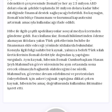
ödenekleri çerçevesinde Somali’ye her ay 2.5 milyon ABD
doları olacak şekilde toplamda 30 milyon dolara kadar hibe
niteliğinde finansal destek sağlayacağı belirtildi. Bu kaynağın,
Somali’nin bütçe finansmanı ve kurumsal kapasitesini
artırmak amacıyla kullanılacağı ifade edildi.
Hibe ile ilgili çeşitli spekülasyonlar sosyal medya üzerinden
gündeme geldi. Bazı kullanıcılar, Somali hükümetinden ödeme
alamayan iktidara yakın Türk şirketlerinin bu hibe ile
finansman elde edeceği yönünde iddialarda bulundular.
Konuyla ilgili bilgi sahibi bir kaynak, yalnızca belirli Türk silah
üreticilerinin Somali devletiyle doğrudan iş yaptığını
vurguladı. Aynı kaynak, hibenin Somali Cumhurbaşkanı Hasan
Şeyh Mahmud’un görev süresinin bu ayın ortasında sona
erecek olmasıyla bağlantılı olabileceğini öne sürdü.
Mahmud’un, görevine devam edebilmesi ve protestoları
önleyebilmek için askeri yığınak yaptığına dikkat çeken
kaynak, hibenin bu amaç doğrultusunda kullanılma ihtimaline
işaret etti.