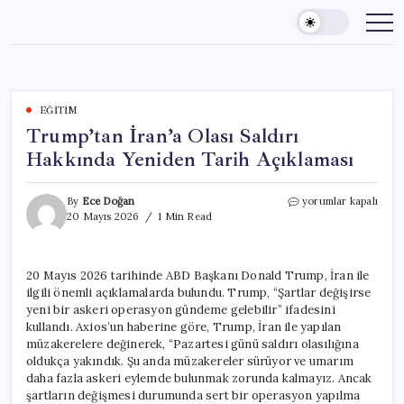
Skip
to
content
EĞITIM
Trump’tan İran’a Olası Saldırı
Hakkında Yeniden Tarih Açıklaması
Trump’tan
By
Ece Doğan
yorumlar kapalı
İran’a
20 Mayıs 2026
1 Min Read
Olası
Saldırı
Hakkında
20 Mayıs 2026 tarihinde ABD Başkanı Donald Trump, İran ile
Yeniden
ilgili önemli açıklamalarda bulundu. Trump, “Şartlar değişirse
Tarih
Açıklaması
yeni bir askeri operasyon gündeme gelebilir” ifadesini
için
kullandı. Axios’un haberine göre, Trump, İran ile yapılan
müzakerelere değinerek, “Pazartesi günü saldırı olasılığına
oldukça yakındık. Şu anda müzakereler sürüyor ve umarım
daha fazla askeri eylemde bulunmak zorunda kalmayız. Ancak
şartların değişmesi durumunda sert bir operasyon yapılma