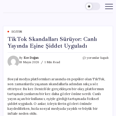
Skip
to
content
EĞITIM
TikTok Skandalları Sürüyor: Canlı
Yayında Eşine Şiddet Uyguladı
TikTok
By
Ece Doğan
yorumlar kapalı
Skandalları
18 Mayıs 2026
1 Min Read
Sürüyor:
Canlı
Yayında
Sosyal medya platformları arasında en popüler olan TikTok,
Eşine
son zamanlarda yaşanan skandallarla adından sıkça söz
Şiddet
Uyguladı
ettiriyor. Bu kez Denizli’de gerçekleşen bir olay, platformun
için
tartışmalı yanlarını bir kez daha gözler önüne serdi. Canlı
yayın açan bir kullanıcı, eşiyle girdiği tartışmada fiziksel
şiddet uyguladı. O anlar, izleyicilerin gözleri önünde
kaydedilirken, hızla sosyal medyada yayıldı ve büyük bir
infiale neden oldu.