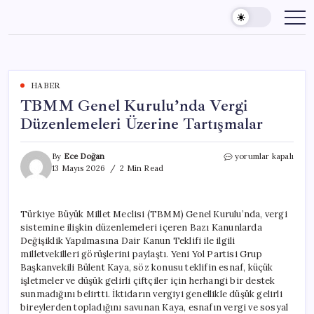
Skip
to
content
HABER
TBMM Genel Kurulu’nda Vergi
Düzenlemeleri Üzerine Tartışmalar
TBMM
By
Ece Doğan
yorumlar kapalı
Genel
13 Mayıs 2026
2 Min Read
Kurulu’nda
Vergi
Düzenlemeleri
Türkiye Büyük Millet Meclisi (TBMM) Genel Kurulu’nda, vergi
Üzerine
sistemine ilişkin düzenlemeleri içeren Bazı Kanunlarda
Tartışmalar
için
Değişiklik Yapılmasına Dair Kanun Teklifi ile ilgili
milletvekilleri görüşlerini paylaştı. Yeni Yol Partisi Grup
Başkanvekili Bülent Kaya, söz konusu teklifin esnaf, küçük
işletmeler ve düşük gelirli çiftçiler için herhangi bir destek
sunmadığını belirtti. İktidarın vergiyi genellikle düşük gelirli
bireylerden topladığını savunan Kaya, esnafın vergi ve sosyal