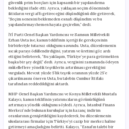
güvenlik prim borçları için kapsamlı bir yapılandırma
beklediğini ifade etti. Ayrıca, yaklaşan seçim döneminde
iktidarın vergi affı getireceğini düşündüğünü dile getirerek,
“Seçim senesini beklemeden esnafı düşünelim ve bu
yapılandırmayı hemen hayata geçirelim,” dedi.
İYİ Parti Genel Başkan Yardımcısı ve Samsun Milletvekili
Erhan Usta ise, kanun teklifinin içeriği ile gerekçesinin
birbirleriyle tutarsız olduğunu savundu. Usta, düzenlemenin
sıcak parayı ödüllendirdiğini, yatırım ve üretimi göz ardı
ettiğini belirterek, “Bu yaklaşım, Türkiye’ye para getirmekten
başka bir şey değil,” dedi. Ayrıca, vergisini zamanında ödeyen
mükelleflere yönelik teşviklerin artırılması gerektiğini
vurguladı. Mevcut yüzde 5’lik teşvik oranının yüzde 25’e
çıkarılmasını öneren Usta, bu talebin Cumhur İttifakı
tarafından reddedildiğini aktardı.
MHP Genel Başkan Yardımcısı ve Konya Milletvekili Mustafa
Kalaycı, kanun teklifinin yatırımcıların görünürlüğünü
artırmaya yönelik olduğunu söyledi. Ayrıca, İstanbul Finans
Merkezi’nde bulunan kuruluşlar için kazanç indirim
oranlarının genişletildiğini kaydederek, bu düzenlemenin
uluslararası firmalar için Türkiye’yi cazip bir merkez haline
getirmeyi amaçladığını belirtti. Kalaycı, “Esnafın talebi bir