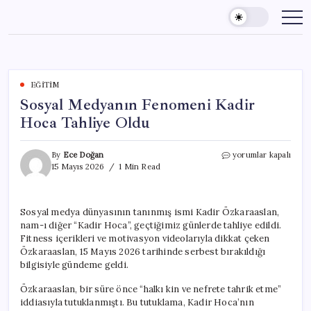
Skip
to
content
EĞITIM
Sosyal Medyanın Fenomeni Kadir
Hoca Tahliye Oldu
Sosyal
By
Ece Doğan
yorumlar kapalı
Medyanın
15 Mayıs 2026
1 Min Read
Fenomeni
Kadir
Hoca
Sosyal medya dünyasının tanınmış ismi Kadir Özkaraaslan,
Tahliye
nam-ı diğer “Kadir Hoca”, geçtiğimiz günlerde tahliye edildi.
Oldu
için
Fitness içerikleri ve motivasyon videolarıyla dikkat çeken
Özkaraaslan, 15 Mayıs 2026 tarihinde serbest bırakıldığı
bilgisiyle gündeme geldi.
Özkaraaslan, bir süre önce “halkı kin ve nefrete tahrik etme”
iddiasıyla tutuklanmıştı. Bu tutuklama, Kadir Hoca’nın