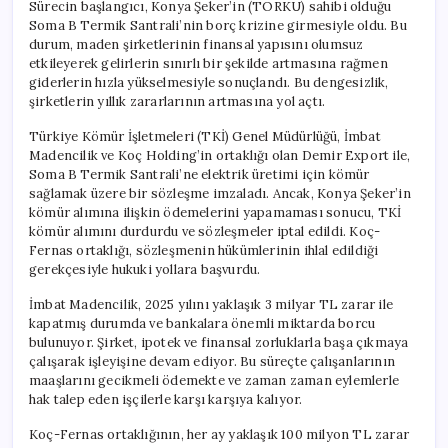
Sürecin başlangıcı, Konya Şeker’in (TORKU) sahibi olduğu
Soma B Termik Santrali’nin borç krizine girmesiyle oldu. Bu
durum, maden şirketlerinin finansal yapısını olumsuz
etkileyerek gelirlerin sınırlı bir şekilde artmasına rağmen
giderlerin hızla yükselmesiyle sonuçlandı. Bu dengesizlik,
şirketlerin yıllık zararlarının artmasına yol açtı.
Türkiye Kömür İşletmeleri (TKİ) Genel Müdürlüğü, İmbat
Madencilik ve Koç Holding’in ortaklığı olan Demir Export ile,
Soma B Termik Santrali’ne elektrik üretimi için kömür
sağlamak üzere bir sözleşme imzaladı. Ancak, Konya Şeker’in
kömür alımına ilişkin ödemelerini yapamaması sonucu, TKİ
kömür alımını durdurdu ve sözleşmeler iptal edildi. Koç-
Fernas ortaklığı, sözleşmenin hükümlerinin ihlal edildiği
gerekçesiyle hukuki yollara başvurdu.
İmbat Madencilik, 2025 yılını yaklaşık 3 milyar TL zarar ile
kapatmış durumda ve bankalara önemli miktarda borcu
bulunuyor. Şirket, ipotek ve finansal zorluklarla başa çıkmaya
çalışarak işleyişine devam ediyor. Bu süreçte çalışanlarının
maaşlarını gecikmeli ödemekte ve zaman zaman eylemlerle
hak talep eden işçilerle karşı karşıya kalıyor.
Koç-Fernas ortaklığının, her ay yaklaşık 100 milyon TL zarar