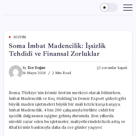
Skip
to
content
EĞITIM
Soma İmbat Madencilik: İşsizlik
Tehdidi ve Finansal Zorluklar
Soma
By
Ece Doğan
yorumlar kapalı
İmbat
14 Mayıs 2026
2 Min Read
Madencilik:
İşsizlik
Tehdidi
Soma, Türkiye’nin kömür üretim merkezi olarak bilinirken,
ve
İmbat Madencilik ve Koç Holding’in Demir Export şirketi gibi
Finansal
Zorluklar
büyük maden işletmeleri büyük bir mali krizle karşı karşıya.
için
İmbat Madencilik, 4 bin 200 çalışanıyla birlikte ciddi bir
işsizlik dalgasının eşiğine gelmiş durumda. Son yıllarda
sürekli zarar eden bu işletmeler, maliyetlerindeki hızlı artış ve
ithal kömür baskısıyla daha da zor günler yaşıyor.