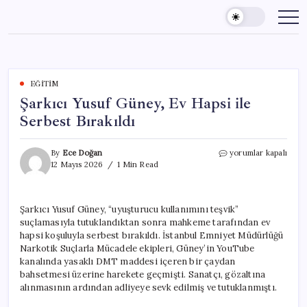
Skip
to
content
EĞITIM
Şarkıcı Yusuf Güney, Ev Hapsi ile
Serbest Bırakıldı
Şarkıcı
By
Ece Doğan
yorumlar kapalı
Yusuf
12 Mayıs 2026
1 Min Read
Güney,
Ev
Hapsi
Şarkıcı Yusuf Güney, “uyuşturucu kullanımını teşvik”
ile
suçlamasıyla tutuklandıktan sonra mahkeme tarafından ev
Serbest
Bırakıldı
hapsi koşuluyla serbest bırakıldı. İstanbul Emniyet Müdürlüğü
için
Narkotik Suçlarla Mücadele ekipleri, Güney’in YouTube
kanalında yasaklı DMT maddesi içeren bir çaydan
bahsetmesi üzerine harekete geçmişti. Sanatçı, gözaltına
alınmasının ardından adliyeye sevk edilmiş ve tutuklanmıştı.