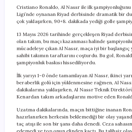
Cristiano Ronaldo, Al Nassr ile ilk şampiyonluğunu
Ligi’nde oynanan Riyad derbisinde dramatik bir dur
çok yaklaşırken, 90+8. dakikada yediği golle şampiy
13 Mayıs 2026 tarihinde gerçekleşen Riyad derbisind
olan takım, bu maçı kazanması halinde şampiyonlu
mücadeleye çıkan Al Nassr, maça iyi bir başlangıç 
sahibi takımın taraftarını coşturdu. Bu gol, Ronald
şampiyonluk baskısı hissediliyordu.
İlk yarıyı 1-0 önde tamamlayan Al Nassr, ikinci yar
beraberlik golü için yüklenmesine rağmen, Al Na
dakikalarına yaklaşırken, Al Nassr Teknik Direktör
Kenardan takım arkadaşlarını motive eden Ronaldo,
Uzatma dakikalarında, maçın bittiğine inanan Ron
hazırlanırken herkesin beklemediği bir olay yaşand
taç atışı ile son bir şans daha denedi. Ceza sahas
edemedi ve top onun elinden kaçtı. Bu talihsiz olay,