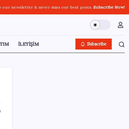
o our newsletter & never miss our best posts.
Subscribe Now!
TIM
İLETİŞİM
Subscribe
SON YAZILAR
ı
Halkbank’tan beklenti üstü net kâr