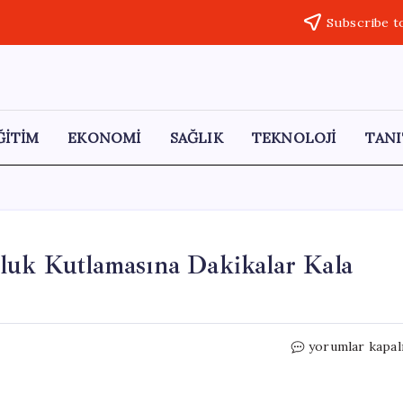
Subscribe t
ĞİTİM
EKONOMİ
SAĞLIK
TEKNOLOJİ
TANI
nluk Kutlamasına Dakikalar Kala
Ronaldo,
yorumlar kapal
Al
Nassr
ile