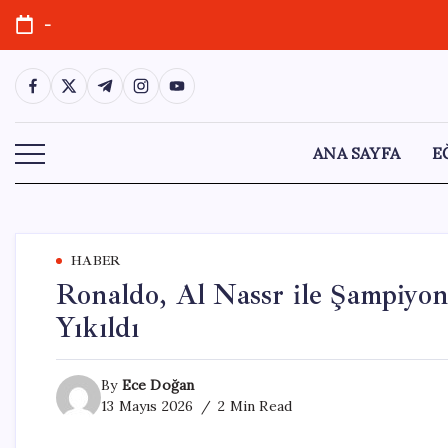
Skip
-
to
content
https://www.facebook.com/
https://twitter.com/
https://t.me/
https://www.instagram.com/
https://youtube.com/
ANA SAYFA
E
HABER
Ronaldo, Al Nassr ile Şampiyo
Yıkıldı
By
Ece Doğan
13 Mayıs 2026
2 Min Read