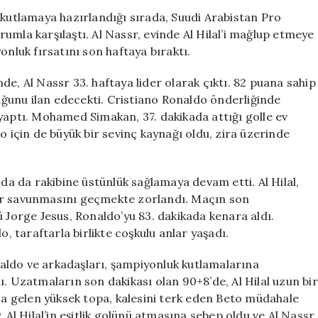
Şampiyonluk
 kutlamaya hazırlandığı sırada, Suudi Arabistan Pro
Kutlamasına
umla karşılaştı. Al Nassr, evinde Al Hilal’i mağlup etmeye
Dakikalar
onluk fırsatını son haftaya bıraktı.
Kala
Yıkıldı
e, Al Nassr 33. haftaya lider olarak çıktı. 82 puana sahip
için
ğunu ilan edecekti. Cristiano Ronaldo önderliğinde
yaptı. Mohamed Simakan, 37. dakikada attığı golle ev
o için de büyük bir sevinç kaynağı oldu, zira üzerinde
ıda da rakibine üstünlük sağlamaya devam etti. Al Hilal,
ssr savunmasını geçmekte zorlandı. Maçın son
ü Jorge Jesus, Ronaldo’yu 83. dakikada kenara aldı.
 taraftarla birlikte coşkulu anlar yaşadı.
aldo ve arkadaşları, şampiyonluk kutlamalarına
ı. Uzatmaların son dakikası olan 90+8’de, Al Hilal uzun bir
ına gelen yüksek topa, kalesini terk eden Beto müdahale
 Al Hilal’in eşitlik golünü atmasına sebep oldu ve Al Nassr,