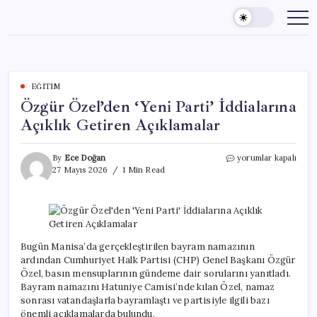
Skip
to
content
EĞITIM
Özgür Özel’den ‘Yeni Parti’ İddialarına
Açıklık Getiren Açıklamalar
Özgür
By
Ece Doğan
yorumlar kapalı
Özel’den
27 Mayıs 2026
1 Min Read
‘Yeni
Parti’
İddialarına
Açıklık
Getiren
Açıklamalar
Bugün Manisa’da gerçekleştirilen bayram namazının
için
ardından Cumhuriyet Halk Partisi (CHP) Genel Başkanı Özgür
Özel, basın mensuplarının gündeme dair sorularını yanıtladı.
Bayram namazını Hatuniye Camisi’nde kılan Özel, namaz
sonrası vatandaşlarla bayramlaştı ve partisiyle ilgili bazı
önemli açıklamalarda bulundu.