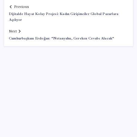
Previous
Dijitalde Hayat Kolay Projesi: Kadın Girişimciler Global Pazarlara
Açılıyor
Next
Cumhurbaşkanı Erdoğan: “Netanyahu, Gereken Cevabı Alacak”
SON YAZILAR
Halkbank’tan beklenti üstü net kâr
AB’den 348 uyduluk güvenlik iletişim ağına onay