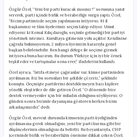
Özgür Özel, “Yeni bir parti kuracak mısınız?” sorusuna yanıt
vererek, parti içinde birlik ve beraberliğe vurgu yaptı. Özel,
“Bizim partimizde seçim yapılmasını istiyoruz. 81 il
başkanımız ve tüm üyelerimiz seçim talep ediyor. Umut
ediyoruz ki Kemal Kılıçdaroğlu, seçimle gelmediği bir partiyi
yönetmek istemez. Kurultaya gitmenin yolu açıktır. Kendisine
çağrıda bulunuyorum, 2 milyon üyemizin kararıyla genel
başkan belirlenebilir. Ben hangi delege ile seçime girmek
istiyorsa buna hazırım. Bu durum Türkiye için iyi bir örnek
teşkil eder ve tartışmalar sona erer,” ifadelerini kullandı.
Özel ayrıca, “İstifa etmeye çağıranlar var, kimse partisinden
ayrılmasın. Biz bu sorunları bir şekilde çözeriz,” şeklinde
konuştu. Geçmişte partilerini desteklemeyen bazı kişilere
yönelik eleştiriler de dile getiren Özel, “O dönemde bize
destek vermeyenler için bir miladın olduğunu söylüyoruz. O
günden sonra bizimle dayanışma gösteren herkes bizim
arkadaşımızdır,” dedi.
Özgür Özel, mevcut durumda kimsenin parti üyeliğinden
ayrılmasına gerek olmadığını, yeni bir parti kurma gibi bir
düşüncelerinin olmadığını da belirtti. Bu beyanlarıyla, CHP
içerisinde birlik ve beraberliğin önemine dikkat çeken Özel,