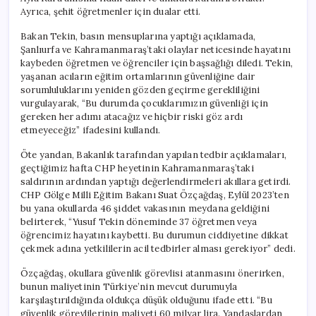
Ayrıca, şehit öğretmenler için dualar etti.
Bakan Tekin, basın mensuplarına yaptığı açıklamada,
Şanlıurfa ve Kahramanmaraş’taki olaylar neticesinde hayatını
kaybeden öğretmen ve öğrenciler için başsağlığı diledi. Tekin,
yaşanan acıların eğitim ortamlarının güvenliğine dair
sorumluluklarını yeniden gözden geçirme gerekliliğini
vurgulayarak, “Bu durumda çocuklarımızın güvenliği için
gereken her adımı atacağız ve hiçbir riski göz ardı
etmeyeceğiz” ifadesini kullandı.
Öte yandan, Bakanlık tarafından yapılan tedbir açıklamaları,
geçtiğimiz hafta CHP heyetinin Kahramanmaraş’taki
saldırının ardından yaptığı değerlendirmeleri akıllara getirdi.
CHP Gölge Milli Eğitim Bakanı Suat Özçağdaş, Eylül 2023’ten
bu yana okullarda 46 şiddet vakasının meydana geldiğini
belirterek, “Yusuf Tekin döneminde 37 öğretmen veya
öğrencimiz hayatını kaybetti. Bu durumun ciddiyetine dikkat
çekmek adına yetkililerin acil tedbirler alması gerekiyor” dedi.
Özçağdaş, okullara güvenlik görevlisi atanmasını önerirken,
bunun maliyetinin Türkiye’nin mevcut durumuyla
karşılaştırıldığında oldukça düşük olduğunu ifade etti. “Bu
güvenlik görevlilerinin maliyeti 60 milyar lira. Yandaşlardan