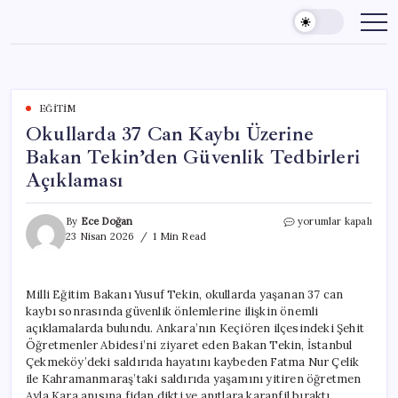
Skip
to
content
EĞITIM
Okullarda 37 Can Kaybı Üzerine
Bakan Tekin’den Güvenlik Tedbirleri
Açıklaması
Okullarda
By
Ece Doğan
yorumlar kapalı
37
23 Nisan 2026
1 Min Read
Can
Kaybı
Üzerine
Milli Eğitim Bakanı Yusuf Tekin, okullarda yaşanan 37 can
Bakan
kaybı sonrasında güvenlik önlemlerine ilişkin önemli
Tekin’den
Güvenlik
açıklamalarda bulundu. Ankara’nın Keçiören ilçesindeki Şehit
Tedbirleri
Öğretmenler Abidesi’ni ziyaret eden Bakan Tekin, İstanbul
Açıklaması
Çekmeköy’deki saldırıda hayatını kaybeden Fatma Nur Çelik
için
ile Kahramanmaraş’taki saldırıda yaşamını yitiren öğretmen
Ayla Kara anısına fidan dikti ve anıtlara karanfil bıraktı.