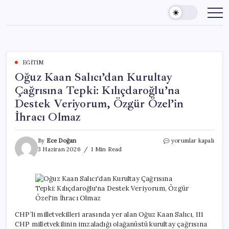
Skip
to
content
EĞITIM
Oğuz Kaan Salıcı’dan Kurultay
Çağrısına Tepki: Kılıçdaroğlu’na
Destek Veriyorum, Özgür Özel’in
İhracı Olmaz
Oğuz
By
Ece Doğan
yorumlar kapalı
Kaan
3 Haziran 2026
1 Min Read
Salıcı’dan
Kurultay
Çağrısına
Tepki:
Kılıçdaroğlu’na
Destek
Veriyorum,
CHP’li milletvekilleri arasında yer alan Oğuz Kaan Salıcı, 111
Özgür
CHP milletvekilinin imzaladığı olağanüstü kurultay çağrısına
Özel’in