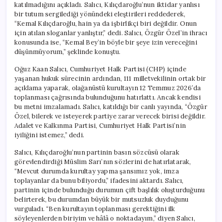
katılmadığını açıkladı. Salıcı, Kılıçdaroğlu’nun iktidar yanlısı
İhracı
bir tutum sergilediği yönündeki eleştirileri reddederek,
Olmaz
“Kemal Kılıçdaroğlu, hain ya da işbirlikçi biri değildir. Onun
için
için atılan sloganlar yanlıştır,” dedi. Salıcı, Özgür Özel’in ihracı
konusunda ise, “Kemal Bey’in böyle bir şeye izin vereceğini
düşünmüyorum,” şeklinde konuştu.
Oğuz Kaan Salıcı, Cumhuriyet Halk Partisi (CHP) içinde
yaşanan hukuk sürecinin ardından, 111 milletvekilinin ortak bir
açıklama yaparak, olağanüstü kurultayın 12 Temmuz 2026’da
toplanması çağrısında bulunduğunu hatırlattı. Ancak kendisi
bu metni imzalamadı. Salıcı, katıldığı bir canlı yayında, “Özgür
Özel, bilerek ve isteyerek partiye zarar verecek birisi değildir.
Adalet ve Kalkınma Partisi, Cumhuriyet Halk Partisi’nin
iyiliğini istemez,” dedi.
Salıcı, Kılıçdaroğlu’nun partinin basın sözcüsü olarak
görevlendirdiği Müslim Sarı’nın sözlerini de hatırlatarak,
“Mevcut durumda kurultay yapma şansımız yok, imza
toplayanlar da bunu biliyordu,” ifadesini aktardı. Salıcı,
partinin içinde bulunduğu durumun çift başlılık oluşturduğunu
belirterek, bu durumdan büyük bir mutsuzluk duyduğunu
vurguladı. “Ben kurultayın toplanması gerektiğini ilk
söyleyenlerden biriyim ve hâlâ o noktadayım,” diyen Salıcı,