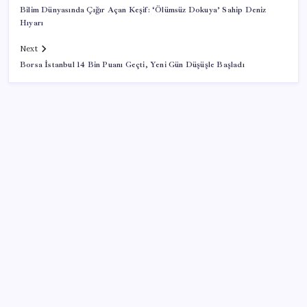
Bilim Dünyasında Çığır Açan Keşif: ‘Ölümsüz Dokuya’ Sahip Deniz
Hıyarı
Next
Borsa İstanbul 14 Bin Puanı Geçti, Yeni Gün Düşüşle Başladı
SON YAZILAR
Yunanistan’dan Marmaris’e 2 bin 768 kişi birden akın
etti
Dolar/TL tarihi zirvesini yeniledi: Dünyada düşüyor,
Türkiye’de rekor kırıyor