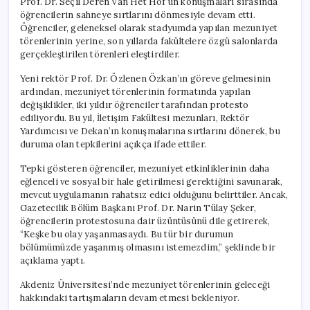
Prof. Dr. Seçil Deren Van Het Hof’un konuşmaları sırasında
öğrencilerin sahneye sırtlarını dönmesiyle devam etti.
Öğrenciler, geleneksel olarak stadyumda yapılan mezuniyet
törenlerinin yerine, son yıllarda fakültelere özgü salonlarda
gerçekleştirilen törenleri eleştirdiler.
Yeni rektör Prof. Dr. Özlenen Özkan’ın göreve gelmesinin
ardından, mezuniyet törenlerinin formatında yapılan
değişiklikler, iki yıldır öğrenciler tarafından protesto
ediliyordu. Bu yıl, İletişim Fakültesi mezunları, Rektör
Yardımcısı ve Dekan’ın konuşmalarına sırtlarını dönerek, bu
duruma olan tepkilerini açıkça ifade ettiler.
Tepki gösteren öğrenciler, mezuniyet etkinliklerinin daha
eğlenceli ve sosyal bir hale getirilmesi gerektiğini savunarak,
mevcut uygulamanın rahatsız edici olduğunu belirttiler. Ancak,
Gazetecilik Bölüm Başkanı Prof. Dr. Narin Tülay Şeker,
öğrencilerin protestosuna dair üzüntüsünü dile getirerek,
“Keşke bu olay yaşanmasaydı. Bu tür bir durumun
bölümümüzde yaşanmış olmasını istemezdim,” şeklinde bir
açıklama yaptı.
Akdeniz Üniversitesi’nde mezuniyet törenlerinin geleceği
hakkındaki tartışmaların devam etmesi bekleniyor.