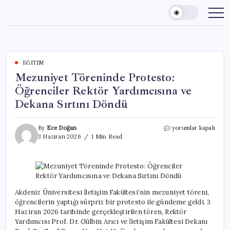
Skip
to
content
EĞITIM
Mezuniyet Töreninde Protesto:
Öğrenciler Rektör Yardımcısına ve
Dekana Sırtını Döndü
Mezuniyet
By
Ece Doğan
yorumlar kapalı
Töreninde
3 Haziran 2026
1 Min Read
Protesto:
Öğrenciler
Rektör
Yardımcısına
ve
Dekana
Akdeniz Üniversitesi İletişim Fakültesi’nin mezuniyet töreni,
Sırtını
öğrencilerin yaptığı sürpriz bir protesto ile gündeme geldi. 3
Döndü
Haziran 2026 tarihinde gerçekleştirilen tören, Rektör
için
Yardımcısı Prof. Dr. Gülbin Arıcı ve İletişim Fakültesi Dekanı