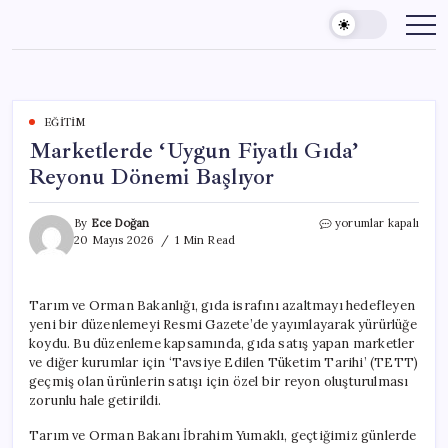
Skip
to
content
EĞITIM
Marketlerde ‘Uygun Fiyatlı Gıda’
Reyonu Dönemi Başlıyor
Marketlerde
By
Ece Doğan
yorumlar kapalı
‘Uygun
20 Mayıs 2026
1 Min Read
Fiyatlı
Gıda’
Reyonu
Tarım ve Orman Bakanlığı, gıda israfını azaltmayı hedefleyen
Dönemi
yeni bir düzenlemeyi Resmi Gazete’de yayımlayarak yürürlüğe
Başlıyor
için
koydu. Bu düzenleme kapsamında, gıda satış yapan marketler
ve diğer kurumlar için ‘Tavsiye Edilen Tüketim Tarihi’ (TETT)
geçmiş olan ürünlerin satışı için özel bir reyon oluşturulması
zorunlu hale getirildi.
Tarım ve Orman Bakanı İbrahim Yumaklı, geçtiğimiz günlerde