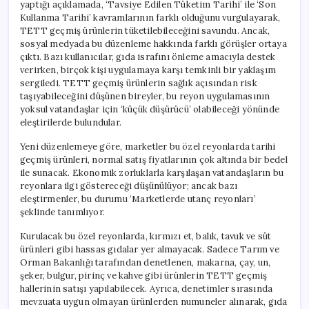
yaptığı açıklamada, ‘Tavsiye Edilen Tüketim Tarihi’ ile ‘Son
Kullanma Tarihi’ kavramlarının farklı olduğunu vurgulayarak,
TETT geçmiş ürünlerin tüketilebileceğini savundu. Ancak,
sosyal medyada bu düzenleme hakkında farklı görüşler ortaya
çıktı. Bazı kullanıcılar, gıda israfını önleme amacıyla destek
verirken, birçok kişi uygulamaya karşı temkinli bir yaklaşım
sergiledi. TETT geçmiş ürünlerin sağlık açısından risk
taşıyabileceğini düşünen bireyler, bu reyon uygulamasının
yoksul vatandaşlar için ‘küçük düşürücü’ olabileceği yönünde
eleştirilerde bulundular.
Yeni düzenlemeye göre, marketler bu özel reyonlarda tarihi
geçmiş ürünleri, normal satış fiyatlarının çok altında bir bedel
ile sunacak. Ekonomik zorluklarla karşılaşan vatandaşların bu
reyonlara ilgi göstereceği düşünülüyor; ancak bazı
eleştirmenler, bu durumu ‘Marketlerde utanç reyonları’
şeklinde tanımlıyor.
Kurulacak bu özel reyonlarda, kırmızı et, balık, tavuk ve süt
ürünleri gibi hassas gıdalar yer almayacak. Sadece Tarım ve
Orman Bakanlığı tarafından denetlenen, makarna, çay, un,
şeker, bulgur, pirinç ve kahve gibi ürünlerin TETT geçmiş
hallerinin satışı yapılabilecek. Ayrıca, denetimler sırasında
mevzuata uygun olmayan ürünlerden numuneler alınarak, gıda