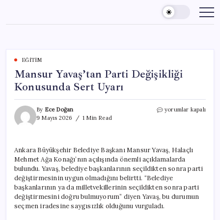
Skip
to
content
EĞITIM
Mansur Yavaş’tan Parti Değişikliği
Konusunda Sert Uyarı
Mansur
By
Ece Doğan
yorumlar kapalı
Yavaş’tan
9 Mayıs 2026
1 Min Read
Parti
Değişikliği
Konusunda
Ankara Büyükşehir Belediye Başkanı Mansur Yavaş, Halaçlı
Sert
Mehmet Ağa Konağı’nın açılışında önemli açıklamalarda
Uyarı
için
bulundu. Yavaş, belediye başkanlarının seçildikten sonra parti
değiştirmesinin uygun olmadığını belirtti. “Belediye
başkanlarının ya da milletvekillerinin seçildikten sonra parti
değiştirmesini doğru bulmuyorum” diyen Yavaş, bu durumun
seçmen iradesine saygısızlık olduğunu vurguladı.