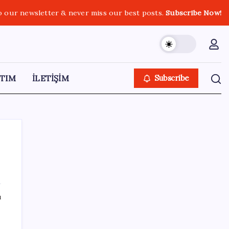
o our newsletter & never miss our best posts.
Subscribe Now!
TIM
İLETİŞİM
Subscribe
SON YAZILAR
ı
Bakan Işıkhan açıkladı! Tekstil sektörüne
yönelik işbirliği protokolü imzalandı