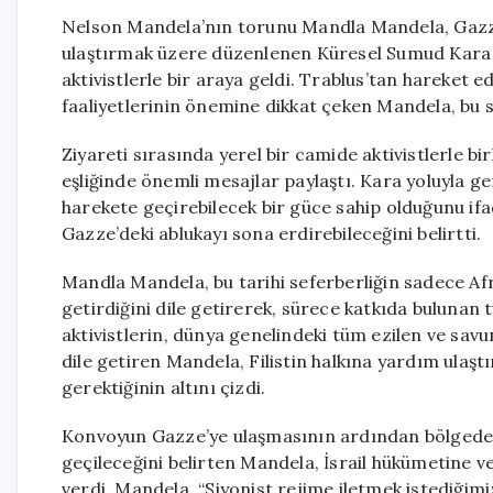
Nelson Mandela’nın torunu Mandla Mandela, Gazze 
ulaştırmak üzere düzenlenen Küresel Sumud Kara F
aktivistlerle bir araya geldi. Trablus’tan hareket 
faaliyetlerinin önemine dikkat çeken Mandela, bu sü
Ziyareti sırasında yerel bir camide aktivistlerle bi
eşliğinde önemli mesajlar paylaştı. Kara yoluyla g
harekete geçirebilecek bir güce sahip olduğunu i
Gazze’deki ablukayı sona erdirebileceğini belirtti.
Mandla Mandela, bu tarihi seferberliğin sadece Afri
getirdiğini dile getirerek, sürece katkıda buluna
aktivistlerin, dünya genelindeki tüm ezilen ve sav
dile getiren Mandela, Filistin halkına yardım ulaşt
gerektiğinin altını çizdi.
Konvoyun Gazze’ye ulaşmasının ardından bölgede sağ
geçileceğini belirten Mandela, İsrail hükümetine 
verdi. Mandela, “Siyonist rejime iletmek istediği