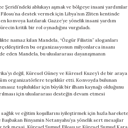
Destek:
Şeridi’ndeki ablukayı aşmak ve bölgeye insani yardımlar
“Sesimizi
ilosu’na destek vermek için Libya’nın Zliten kentinde
Susturmak
eden konvoya katılarak Gazze’ye yönelik insani yardım
Mümkün
recin kritik bir rol oynadığını vurguladı.
Değil”
için
rlikte namaz kılan Mandela, “Özgür Filistin” sloganları
erçekleştirilen bu organizasyonun milyonlarca insanı
fade eden Mandela, bu uluslararası dayanışmanın
ka’yı değil, Küresel Güney ve Küresel Kuzey’i de bir araya
n tüm organizatörlere teşekkür etti. Konvoyda bulunan
unmasız topluluklar için büyük bir ilham kaynağı olduğunu
ırılması için uluslararası desteğin devam etmesi
lık ve eğitim koşullarını iyileştirmek için hızla hareket
ve Başbakan Binyamin Netanyahu’ya yönelik sert mesajlar
miz tek mesaj, Küresel Sumud Filosu ve Küresel Sumud Kara