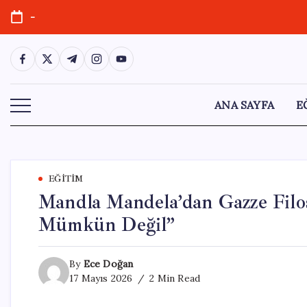
Skip
-
to
content
https://www.facebook.com/
https://twitter.com/
https://t.me/
https://www.instagram.com/
https://youtube.com/
ANA SAYFA
E
EĞITIM
Mandla Mandela’dan Gazze Filo
Mümkün Değil”
By
Ece Doğan
17 Mayıs 2026
2 Min Read