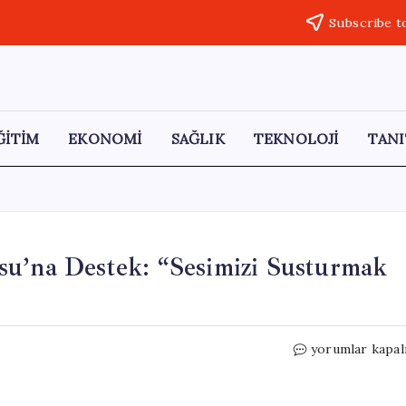
Subscribe t
ĞİTİM
EKONOMİ
SAĞLIK
TEKNOLOJİ
TANI
su’na Destek: “Sesimizi Susturmak
Mandla
yorumlar kapal
Mandela’dan
Gazze
Filosu’na