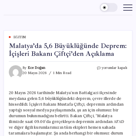
Skip
to
content
EĞITIM
Malatya’da 5,6 Büyüklüğünde Deprem:
İçişleri Bakanı Çiftçi’den Açıklama
Malatya’da
By
Ece Doğan
yorumlar kapalı
5,6
20 Mayıs 2026
1 Min Read
Büyüklüğünde
Deprem:
İçişleri
20 Mayıs 2026 tarihinde Malatya’nın Battalgazi ilçesinde
Bakanı
meydana gelen 5,6 büyüklüğündeki deprem, çevre illerde de
Çiftçi’den
Açıklama
hissedildi. İçişleri Bakanı Mustafa Çiftçi, depremin ardından
için
yaptığı sosyal medya paylaşımında, şu an için olumsuz bir
durumun bulunmadığını belirtti. Bakan Çiftçi, “Malatya
ilimizde saat 09.00’da gerçekleşen depremin ardından AFAD
ve diğer ilgili kurumlarımızın tüm ekipleri hemen sahada
taramalara başlamıştır. Şu anda herhangi bir olumsuz durum