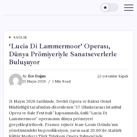
Skip
to
content
SAĞLIK
‘Lucia Di Lammermoor’ Operası,
Dünya Prömiyeriyle Sanatseverlerle
Buluşuyor
‘Lucia
By
Ece Doğan
yorumlar kapalı
Di
21 Mayıs 2026
1 Min Read
Lammermoor’
Operası,
Dünya
21 Mayıs 2026 tarihinde, Devlet Opera ve Balesi Genel
Prömiyeriyle
Müdürlüğü tarafından düzenlenen “17. Uluslararası İstanbul
Sanatseverlerle
Buluşuyor
Opera ve Bale Festivali” kapsamında, ünlü “Lucia Di
için
Lammermoor” operasının dünya prömiyeri
gerçekleştirilecek. Fransız rejisör Jean-Louis Grinda’nın
yönetimindeki bu prodüksiyon, yarın saat 20.00’de Atatürk
Kültür Merkezi Türk Telekom Opera Sahnesi’nde