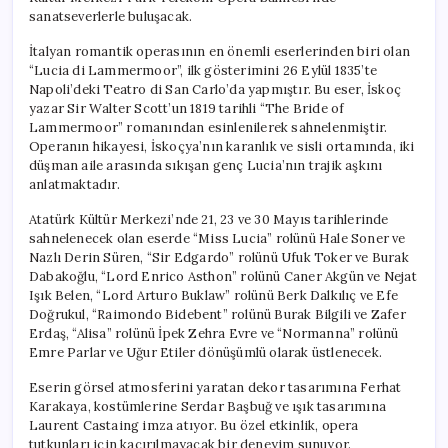
sanatseverlerle buluşacak.
İtalyan romantik operasının en önemli eserlerinden biri olan
“Lucia di Lammermoor”, ilk gösterimini 26 Eylül 1835’te
Napoli’deki Teatro di San Carlo’da yapmıştır. Bu eser, İskoç
yazar Sir Walter Scott’un 1819 tarihli “The Bride of
Lammermoor” romanından esinlenilerek sahnelenmiştir.
Operanın hikayesi, İskoçya’nın karanlık ve sisli ortamında, iki
düşman aile arasında sıkışan genç Lucia’nın trajik aşkını
anlatmaktadır.
Atatürk Kültür Merkezi’nde 21, 23 ve 30 Mayıs tarihlerinde
sahnelenecek olan eserde “Miss Lucia” rolünü Hale Soner ve
Nazlı Derin Süren, “Sir Edgardo” rolünü Ufuk Toker ve Burak
Dabakoğlu, “Lord Enrico Asthon” rolünü Caner Akgün ve Nejat
Işık Belen, “Lord Arturo Buklaw” rolünü Berk Dalkılıç ve Efe
Doğrukul, “Raimondo Bidebent” rolünü Burak Bilgili ve Zafer
Erdaş, “Alisa” rolünü İpek Zehra Evre ve “Normanna” rolünü
Emre Parlar ve Uğur Etiler dönüşümlü olarak üstlenecek.
Eserin görsel atmosferini yaratan dekor tasarımına Ferhat
Karakaya, kostümlerine Serdar Başbuğ ve ışık tasarımına
Laurent Castaing imza atıyor. Bu özel etkinlik, opera
tutkunları için kaçırılmayacak bir deneyim sunuyor.