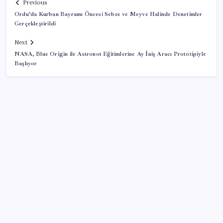
Previous
Ordu’da Kurban Bayramı Öncesi Sebze ve Meyve Halinde Denetimler
Gerçekleştirildi
Next
NASA, Blue Origin ile Astronot Eğitimlerine Ay İniş Aracı Prototipiyle
Başlıyor
SON YAZILAR
Halkbank’tan beklenti üstü net kâr
AB’den 348 uyduluk güvenlik iletişim ağına onay