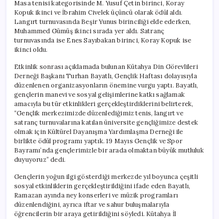
Masa tenisi kategorisinde M. Yusuf Çetin birinci, Koray
Kopuk ikinci ve İbrahim Civelek üçüncü olarak ödül aldı.
Langırt turnuvasında Beşir Yunus birinciliği elde ederken,
Muhammed Gümüş ikinci sırada yer aldı. Satranç
turnuvasında ise Enes Sayıbakan birinci, Koray Kopuk ise
ikinci oldu.
Etkinlik sonrası açıklamada bulunan Kütahya Din Görevlileri
Derneği Başkanı Turhan Bayatlı, Gençlik Haftası dolayısıyla
düzenlenen organizasyonların önemine vurgu yaptı. Bayatlı,
gençlerin manevi ve sosyal gelişimlerine katkı sağlamak
amacıyla bu tür etkinlikleri gerçekleştirdiklerini belirterek,
“Gençlik merkezimizde düzenlediğimiz tenis, langırt ve
satranç turnuvalarına katılan üniversite gençliğimize destek
olmak için Kültürel Dayanışma Yardımlaşma Derneği ile
birlikte ödül programı yaptık. 19 Mayıs Gençlik ve Spor
Bayramı’nda gençlerimizle bir arada olmaktan büyük mutluluk
duyuyoruz” dedi.
Gençlerin yoğun ilgi gösterdiği merkezde yıl boyunca çeşitli
sosyal etkinliklerin gerçekleştirildiğini ifade eden Bayatlı,
Ramazan ayında ney konserleri ve müzik programları
düzenlendiğini, ayrıca iftar ve sahur buluşmalarıyla
öğrencilerin bir araya getirildiğini söyledi. Kütahya İl