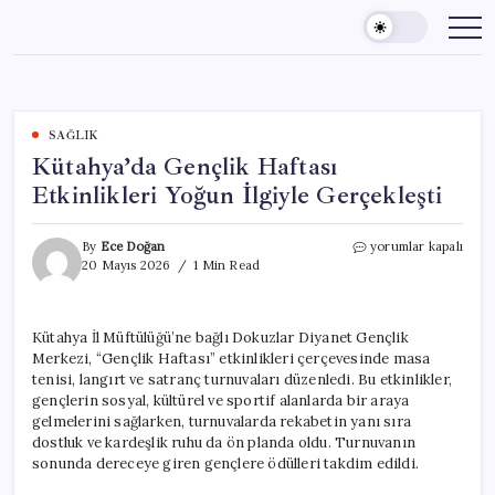
Skip
to
content
SAĞLIK
Kütahya’da Gençlik Haftası
Etkinlikleri Yoğun İlgiyle Gerçekleşti
Kütahya’da
By
Ece Doğan
yorumlar kapalı
Gençlik
20 Mayıs 2026
1 Min Read
Haftası
Etkinlikleri
Yoğun
Kütahya İl Müftülüğü’ne bağlı Dokuzlar Diyanet Gençlik
İlgiyle
Merkezi, “Gençlik Haftası” etkinlikleri çerçevesinde masa
Gerçekleşti
için
tenisi, langırt ve satranç turnuvaları düzenledi. Bu etkinlikler,
gençlerin sosyal, kültürel ve sportif alanlarda bir araya
gelmelerini sağlarken, turnuvalarda rekabetin yanı sıra
dostluk ve kardeşlik ruhu da ön planda oldu. Turnuvanın
sonunda dereceye giren gençlere ödülleri takdim edildi.