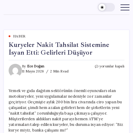
Skip
to
content
HABER
Kuryeler Nakit Tahsilat Sistemine
İsyan Etti: Gelirleri Düşüyor
Kuryeler
By
Ece Doğan
yorumlar kapalı
Nakit
11 Mayıs 2026
2 Min Read
Tahsilat
Sistemine
İsyan
Yemek ve gıda dağıtım sektörünün önemli oyuncuları olan
Etti:
motokuryeler, yeni uygulamalar nedeniyle zor zamanlar
Gelirleri
Düşüyor
geçiriyor. Geçmişte aylık 200 bin lira civarında ciro yapan bu
için
çalışanlar, şimdi hem azalan gelirleri hem de şirketlerin yeni
“nakit tahsilat” zorunluluğuyla başa çıkmaya çalışıyor.
Müşterilerden aldıkları nakit parayı hemen ATM’ye
yatırmaları talep edilen kuryeler, bu duruma isyan ediyor: “Biz
kurye miyiz, banka çalışanı mı?”