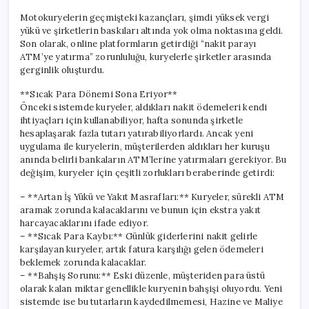
Motokuryelerin geçmişteki kazançları, şimdi yüksek vergi
yükü ve şirketlerin baskıları altında yok olma noktasına geldi.
Son olarak, online platformların getirdiği “nakit parayı
ATM’ye yatırma” zorunluluğu, kuryelerle şirketler arasında
gerginlik oluşturdu.
**Sıcak Para Dönemi Sona Eriyor**
Önceki sistemde kuryeler, aldıkları nakit ödemeleri kendi
ihtiyaçları için kullanabiliyor, hafta sonunda şirketle
hesaplaşarak fazla tutarı yatırabiliyorlardı. Ancak yeni
uygulama ile kuryelerin, müşterilerden aldıkları her kuruşu
anında belirli bankaların ATM’lerine yatırmaları gerekiyor. Bu
değişim, kuryeler için çeşitli zorlukları beraberinde getirdi:
– **Artan İş Yükü ve Yakıt Masrafları:** Kuryeler, sürekli ATM
aramak zorunda kalacaklarını ve bunun için ekstra yakıt
harcayacaklarını ifade ediyor.
– **Sıcak Para Kaybı:** Günlük giderlerini nakit gelirle
karşılayan kuryeler, artık fatura karşılığı gelen ödemeleri
beklemek zorunda kalacaklar.
– **Bahşiş Sorunu:** Eski düzenle, müşteriden para üstü
olarak kalan miktar genellikle kuryenin bahşişi oluyordu. Yeni
sistemde ise bu tutarların kaydedilmemesi, Hazine ve Maliye