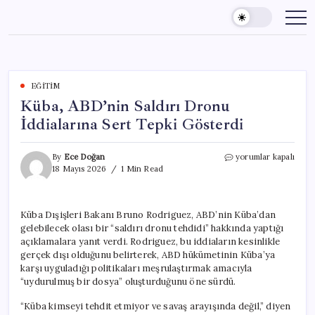
Skip
to
content
EĞITIM
Küba, ABD’nin Saldırı Dronu
İddialarına Sert Tepki Gösterdi
Küba,
By
Ece Doğan
yorumlar kapalı
ABD’nin
18 Mayıs 2026
1 Min Read
Saldırı
Dronu
İddialarına
Küba Dışişleri Bakanı Bruno Rodriguez, ABD’nin Küba’dan
Sert
gelebilecek olası bir “saldırı dronu tehdidi” hakkında yaptığı
Tepki
Gösterdi
açıklamalara yanıt verdi. Rodriguez, bu iddiaların kesinlikle
için
gerçek dışı olduğunu belirterek, ABD hükümetinin Küba’ya
karşı uyguladığı politikaları meşrulaştırmak amacıyla
“uydurulmuş bir dosya” oluşturduğunu öne sürdü.
“Küba kimseyi tehdit etmiyor ve savaş arayışında değil,” diyen