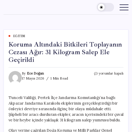
Skip
to
content
EĞITIM
Koruma Altındaki Bitkileri Toplayanın
Cezası Ağır: 31 Kilogram Salep Ele
Geçirildi
Koruma
By
Ece Doğan
yorumlar kapalı
Altındaki
17 Mayıs 2026
1 Min Read
Bitkileri
Toplayanın
Cezası
Tunceli Valiliği, Pertek İlçe Jandarma Komutanlığı’na bağlı
Ağır:
Akpazar Jandarma Karakolu ekiplerinin gerçekleştirdiği bir
31
Kilogram
önleyici devriye sırasında ilginç bir olaya müdahale etti.
Salep
Şüpheli bir aracı durduran ekipler, aracın içerisindeki bir çuval
Ele
ve bir heybe içinde yaklaşık 31 kilogram salep yumrusu buldu.
Geçirildi
için
Olay yerine çağrılan Doğa Koruma ve Milli Parklar Genel