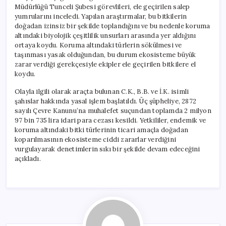
Müdürlüğü Tunceli Şubesi görevlileri, ele geçirilen salep
yumrularını inceledi. Yapılan araştırmalar, bu bitkilerin
doğadan izinsiz bir şekilde toplandığını ve bu nedenle koruma
altındaki biyolojik çeşitlilik unsurları arasında yer aldığını
ortaya koydu. Koruma altındaki türlerin sökülmesi ve
taşınması yasak olduğundan, bu durum ekosisteme büyük
zarar verdiği gerekçesiyle ekipler ele geçirilen bitkilere el
koydu.
Olayla ilgili olarak araçta bulunan C.K., B.B. ve İ.K. isimli
şahıslar hakkında yasal işlem başlatıldı. Üç şüpheliye, 2872
sayılı Çevre Kanunu’na muhalefet suçundan toplamda 2 milyon
97 bin 735 lira idari para cezası kesildi. Yetkililer, endemik ve
koruma altındaki bitki türlerinin ticari amaçla doğadan
koparılmasının ekosisteme ciddi zararlar verdiğini
vurgulayarak denetimlerin sıkı bir şekilde devam edeceğini
açıkladı.