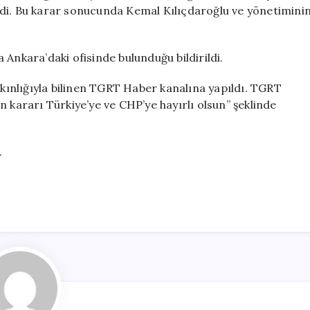
Ofisindeydi
rildi. Bu karar sonucunda Kemal Kılıçdaroğlu ve yönetimini
için
Ankara’daki ofisinde bulunduğu bildirildi.
akınlığıyla bilinen TGRT Haber kanalına yapıldı. TGRT
 kararı Türkiye’ye ve CHP’ye hayırlı olsun” şeklinde
.