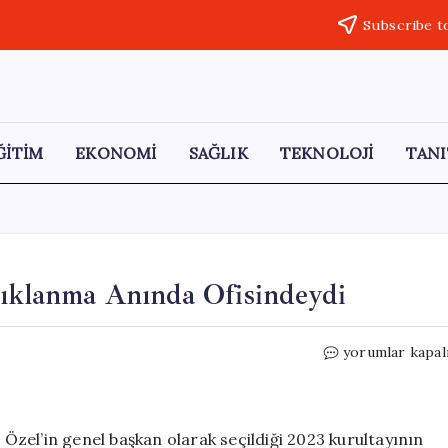
Subscribe t
ĞİTİM
EKONOMİ
SAĞLIK
TEKNOLOJİ
TANI
çıklanma Anında Ofisindeydi
Kemal
yorumlar kapal
Kılıçdaroğlu,
Kararın
Açıklanma
Anında
zel’in genel başkan olarak seçildiği 2023 kurultayının