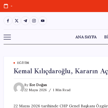
Skip
-
to
content
https://www.facebook.com/
https://twitter.com/
https://t.me/
https://www.instagram.com/
https://youtube.com/
ANA SAYFA
E
EĞITIM
Kemal Kılıçdaroğlu, Kararın A
By
Ece Doğan
22 Mayıs 2026
1 Min Read
22 Mayıs 2026 tarihinde CHP Genel Başkanı Özgür Ö