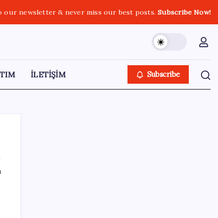
o our newsletter & never miss our best posts.
Subscribe Now!
TIM
İLETİŞİM
Subscribe
ı
SON YAZILAR
Bakan Işıkhan açıkladı! Tekstil sektörüne
yönelik işbirliği protokolü imzalandı