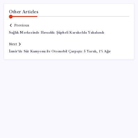
Other Articles
Previous
Sağlık Merkezinde Hırsızlık: Şüpheli Karakolda Yakalandı
Next
İzmir’de Süt Kamyonu ile Otomobil Çarpıştı: 5 Yaralı, 1’i Ağır
SON YAZILAR
Bakan Işıkhan açıkladı! Tekstil sektörüne yönelik