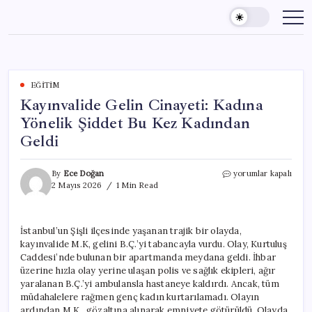
Skip
to
content
EĞITIM
Kayınvalide Gelin Cinayeti: Kadına
Yönelik Şiddet Bu Kez Kadından
Geldi
Kayınvalide
By
Ece Doğan
yorumlar kapalı
Gelin
2 Mayıs 2026
1 Min Read
Cinayeti:
Kadına
Yönelik
İstanbul’un Şişli ilçesinde yaşanan trajik bir olayda,
Şiddet
kayınvalide M.K, gelini B.Ç.’yi tabancayla vurdu. Olay, Kurtuluş
Bu
Kez
Caddesi’nde bulunan bir apartmanda meydana geldi. İhbar
Kadından
üzerine hızla olay yerine ulaşan polis ve sağlık ekipleri, ağır
Geldi
yaralanan B.Ç.’yi ambulansla hastaneye kaldırdı. Ancak, tüm
için
müdahalelere rağmen genç kadın kurtarılamadı. Olayın
ardından M.K., gözaltına alınarak emniyete götürüldü. Olayda