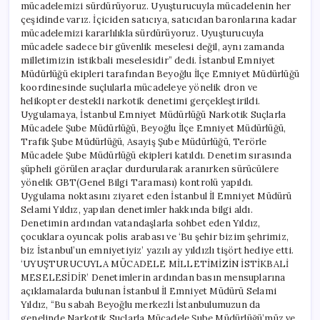
mücadelemizi sürdürüyoruz. Uyuşturucuyla mücadelenin her
çeşidinde varız. İçiciden satıcıya, satıcıdan baronlarına kadar
mücadelemizi kararlılıkla sürdürüyoruz. Uyuşturucuyla
mücadele sadece bir güvenlik meselesi değil, aynı zamanda
milletimizin istikbali meselesidir” dedi. İstanbul Emniyet
Müdürlüğü ekipleri tarafından Beyoğlu İlçe Emniyet Müdürlüğü
koordinesinde suçlularla mücadeleye yönelik dron ve
helikopter destekli narkotik denetimi gerçekleştirildi.
Uygulamaya, İstanbul Emniyet Müdürlüğü Narkotik Suçlarla
Mücadele Şube Müdürlüğü, Beyoğlu İlçe Emniyet Müdürlüğü,
Trafik Şube Müdürlüğü, Asayiş Şube Müdürlüğü, Terörle
Mücadele Şube Müdürlüğü ekipleri katıldı. Denetim sırasında
şüpheli görülen araçlar durdurularak aranırken sürücülere
yönelik GBT(Genel Bilgi Taraması) kontrolü yapıldı.
Uygulama noktasını ziyaret eden İstanbul İl Emniyet Müdürü
Selami Yıldız, yapılan denetimler hakkında bilgi aldı.
Denetimin ardından vatandaşlarla sohbet eden Yıldız,
çocuklara oyuncak polis arabası ve ‘Bu şehir bizim şehrimiz,
biz İstanbul’un emniyetiyiz’ yazılı ay yıldızlı tişört hediye etti.
‘UYUŞTURUCUYLA MÜCADELE MİLLETİMİZİN İSTİKBALİ
MESELESİDİR’ Denetimlerin ardından basın mensuplarına
açıklamalarda bulunan İstanbul İl Emniyet Müdürü Selami
Yıldız, “Bu sabah Beyoğlu merkezli İstanbulumuzun da
genelinde Narkotik Suçlarla Mücadele Şube Müdürlüğü’müz ve