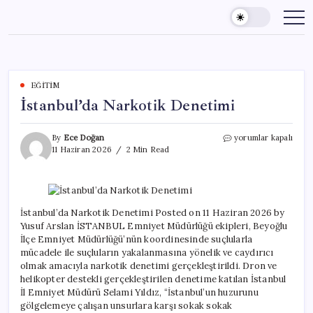
Skip
to
content
EĞITIM
İstanbul’da Narkotik Denetimi
İstanbul’da
By
Ece Doğan
yorumlar kapalı
Narkotik
11 Haziran 2026
2 Min Read
Denetimi
için
İstanbul’da Narkotik Denetimi Posted on 11 Haziran 2026 by
Yusuf Arslan İSTANBUL Emniyet Müdürlüğü ekipleri, Beyoğlu
İlçe Emniyet Müdürlüğü’nün koordinesinde suçlularla
mücadele ile suçluların yakalanmasına yönelik ve caydırıcı
olmak amacıyla narkotik denetimi gerçekleştirildi. Dron ve
helikopter destekli gerçekleştirilen denetime katılan İstanbul
İl Emniyet Müdürü Selami Yıldız, “İstanbul’un huzurunu
gölgelemeye çalışan unsurlara karşı sokak sokak