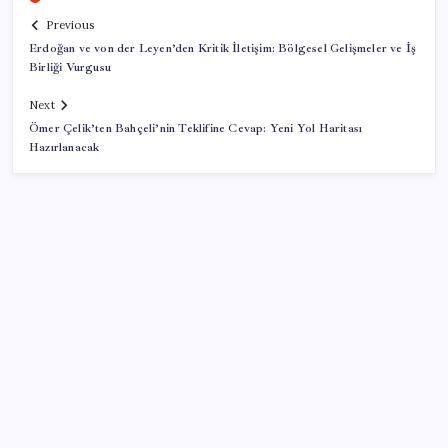
Previous
Erdoğan ve von der Leyen’den Kritik İletişim: Bölgesel Gelişmeler ve İş
Birliği Vurgusu
Next
Ömer Çelik’ten Bahçeli’nin Teklifine Cevap: Yeni Yol Haritası
Hazırlanacak
SON YAZILAR
Yunanistan’dan Marmaris’e 2 bin 768 kişi birden akın
etti