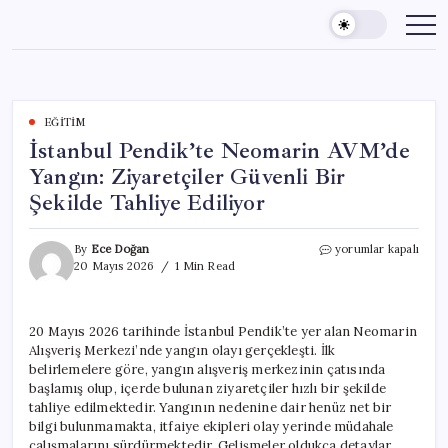
Skip
to
content
EĞITIM
İstanbul Pendik’te Neomarin AVM’de
Yangın: Ziyaretçiler Güvenli Bir
Şekilde Tahliye Ediliyor
İstanbul
By
Ece Doğan
yorumlar kapalı
Pendik’te
20 Mayıs 2026
1 Min Read
Neomarin
AVM’de
Yangın:
20 Mayıs 2026 tarihinde İstanbul Pendik’te yer alan Neomarin
Ziyaretçiler
Alışveriş Merkezi’nde yangın olayı gerçekleşti. İlk
Güvenli
Bir
belirlemelere göre, yangın alışveriş merkezinin çatısında
Şekilde
başlamış olup, içerde bulunan ziyaretçiler hızlı bir şekilde
Tahliye
tahliye edilmektedir. Yangının nedenine dair henüz net bir
Ediliyor
bilgi bulunmamakta, itfaiye ekipleri olay yerinde müdahale
için
çalışmalarını sürdürmektedir. Gelişmeler oldukça detaylar