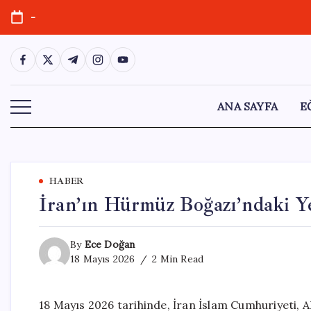
Skip
-
to
content
https://www.facebook.com/
https://twitter.com/
https://t.me/
https://www.instagram.com/
https://youtube.com/
ANA SAYFA
E
HABER
İran’ın Hürmüz Boğazı’ndaki Y
By
Ece Doğan
18 Mayıs 2026
2 Min Read
18 Mayıs 2026 tarihinde, İran İslam Cumhuriyeti, 