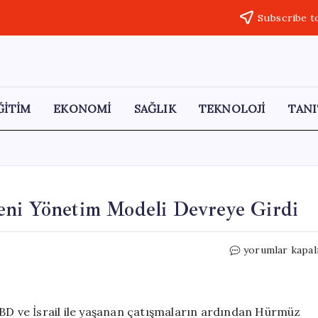
Subscribe t
ĞİTİM
EKONOMİ
SAĞLIK
TEKNOLOJİ
TANI
eni Yönetim Modeli Devreye Girdi
İran’ın
yorumlar kapal
Hürmüz
Boğazı’ndaki
Yeni
Yönetim
ABD ve İsrail ile yaşanan çatışmaların ardından Hürmüz