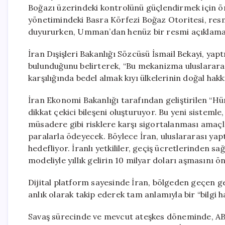
Boğazı üzerindeki kontrolünü güçlendirmek için ö
yönetimindeki Basra Körfezi Boğaz Otoritesi, resmi
duyururken, Umman’dan henüz bir resmi açıklama
İran Dışişleri Bakanlığı Sözcüsü İsmail Bekayi, y
bulunduğunu belirterek, “Bu mekanizma uluslarara
karşılığında bedel almak kıyı ülkelerinin doğal hakkıd
İran Ekonomi Bakanlığı tarafından geliştirilen “Hü
dikkat çekici bileşeni oluşturuyor. Bu yeni sistem
müsadere gibi risklere karşı sigortalanması amaçla
paralarla ödeyecek. Böylece İran, uluslararası yap
hedefliyor. İranlı yetkililer, geçiş ücretlerinden sa
modeliyle yıllık gelirin 10 milyar doları aşmasını 
Dijital platform sayesinde İran, bölgeden geçen gem
anlık olarak takip ederek tam anlamıyla bir “bilgi h
Savaş sürecinde ve mevcut ateşkes döneminde, ABD