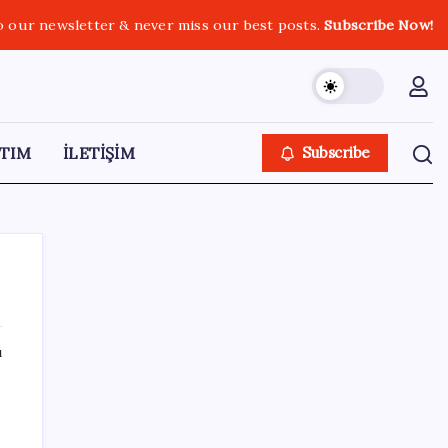
o our newsletter & never miss our best posts.
Subscribe Now!
TIM
İLETİŞİM
Subscribe
ı
SON YAZILAR
OpenAI’ın İlk Cihazı için Fiyat ve Tasarım
Belli Oldu