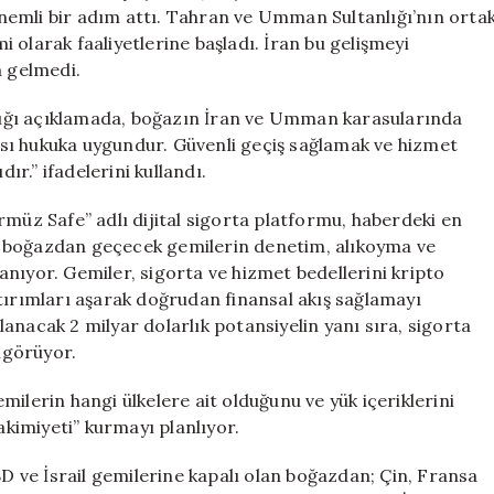
Modeli
nemli bir adım attı. Tahran ve Umman Sultanlığı’nın orta
Devreye
 olarak faaliyetlerine başladı. İran bu gelişmeyi
Girdi
 gelmedi.
için
aptığı açıklamada, boğazın İran ve Umman karasularında
sı hukuka uygundur. Güvenli geçiş sağlamak ve hizmet
ır.” ifadelerini kullandı.
rmüz Safe” adlı dijital sigorta platformu, haberdeki en
le, boğazdan geçecek gemilerin denetim, alıkoyma ve
nıyor. Gemiler, sigorta ve hizmet bedellerini kripto
tırımları aşarak doğrudan finansal akış sağlamayı
ğlanacak 2 milyar dolarlık potansiyelin yanı sıra, sigorta
öngörüyor.
ilerin hangi ülkelere ait olduğunu ve yük içeriklerini
akimiyeti” kurmayı planlıyor.
 ve İsrail gemilerine kapalı olan boğazdan; Çin, Fransa