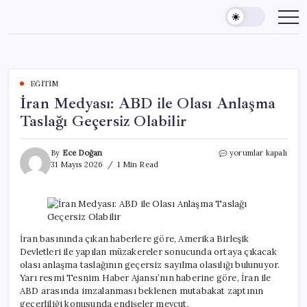
Skip
to
content
EĞITIM
İran Medyası: ABD ile Olası Anlaşma
Taslağı Geçersiz Olabilir
İran
By
Ece Doğan
yorumlar kapalı
Medyası:
31 Mayıs 2026
1 Min Read
ABD
ile
Olası
Anlaşma
Taslağı
Geçersiz
İran basınında çıkan haberlere göre, Amerika Birleşik
Olabilir
Devletleri ile yapılan müzakereler sonucunda ortaya çıkacak
için
olası anlaşma taslağının geçersiz sayılma olasılığı bulunuyor.
Yarı resmi Tesnim Haber Ajansı’nın haberine göre, İran ile
ABD arasında imzalanması beklenen mutabakat zaptının
geçerliliği konusunda endişeler mevcut.