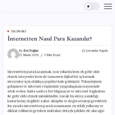
Skip
to
content
EKONOMI
İnternetten Nasıl Para Kazanılır?
İnternetten
By
Ece Doğan
yorumlar kapalı
Nasıl
22 Nisan 2026
3 Min Read
Para
Kazanılır?
için
İnternetten para kazanmak, son yıllarda hem ek gelir elde
etmek isteyenler hem de tamamen dijital bir iş kurmak
isteyenler için oldukça popüler hale gelmiştir. Teknolojinin
gelişmesi ve internet erişiminin yaygınlaşması sayesinde
artık evden, hatta sadece bir bilgisayar ve internet bağlantısı
ile gelir elde etmek mümkündür. Ancak bu süreç sanıldığı
kadar kolay değildir; sabır, disiplin ve doğru strateji gerektirir.
Bu yazıda internetten para kazanmanın en etkili yollarını ve
dikkat edilmesi gereken noktaları detaylı şekilde ele alacağız.