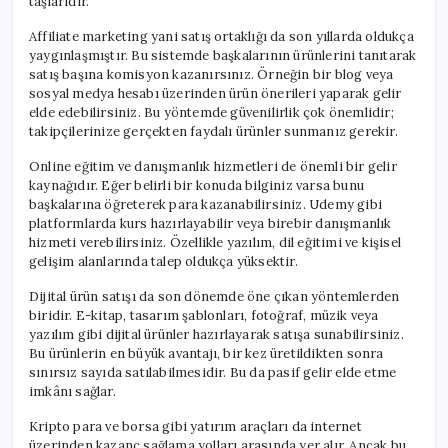
taşlarıdır.
Affiliate marketing yani satış ortaklığı da son yıllarda oldukça
yaygınlaşmıştır. Bu sistemde başkalarının ürünlerini tanıtarak
satış başına komisyon kazanırsınız. Örneğin bir blog veya
sosyal medya hesabı üzerinden ürün önerileri yaparak gelir
elde edebilirsiniz. Bu yöntemde güvenilirlik çok önemlidir;
takipçilerinize gerçekten faydalı ürünler sunmanız gerekir.
Online eğitim ve danışmanlık hizmetleri de önemli bir gelir
kaynağıdır. Eğer belirli bir konuda bilginiz varsa bunu
başkalarına öğreterek para kazanabilirsiniz. Udemy gibi
platformlarda kurs hazırlayabilir veya birebir danışmanlık
hizmeti verebilirsiniz. Özellikle yazılım, dil eğitimi ve kişisel
gelişim alanlarında talep oldukça yüksektir.
Dijital ürün satışı da son dönemde öne çıkan yöntemlerden
biridir. E-kitap, tasarım şablonları, fotoğraf, müzik veya
yazılım gibi dijital ürünler hazırlayarak satışa sunabilirsiniz.
Bu ürünlerin en büyük avantajı, bir kez üretildikten sonra
sınırsız sayıda satılabilmesidir. Bu da pasif gelir elde etme
imkânı sağlar.
Kripto para ve borsa gibi yatırım araçları da internet
üzerinden kazanç sağlama yolları arasında yer alır. Ancak bu