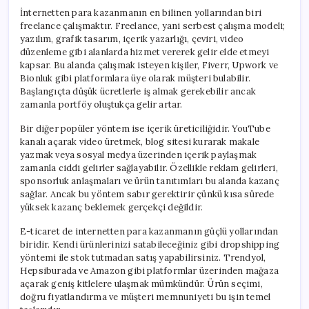
İnternetten para kazanmanın en bilinen yollarından biri
freelance çalışmaktır. Freelance, yani serbest çalışma modeli;
yazılım, grafik tasarım, içerik yazarlığı, çeviri, video
düzenleme gibi alanlarda hizmet vererek gelir elde etmeyi
kapsar. Bu alanda çalışmak isteyen kişiler, Fiverr, Upwork ve
Bionluk gibi platformlara üye olarak müşteri bulabilir.
Başlangıçta düşük ücretlerle iş almak gerekebilir ancak
zamanla portföy oluştukça gelir artar.
Bir diğer popüler yöntem ise içerik üreticiliğidir. YouTube
kanalı açarak video üretmek, blog sitesi kurarak makale
yazmak veya sosyal medya üzerinden içerik paylaşmak
zamanla ciddi gelirler sağlayabilir. Özellikle reklam gelirleri,
sponsorluk anlaşmaları ve ürün tanıtımları bu alanda kazanç
sağlar. Ancak bu yöntem sabır gerektirir çünkü kısa sürede
yüksek kazanç beklemek gerçekçi değildir.
E-ticaret de internetten para kazanmanın güçlü yollarından
biridir. Kendi ürünlerinizi satabileceğiniz gibi dropshipping
yöntemi ile stok tutmadan satış yapabilirsiniz. Trendyol,
Hepsiburada ve Amazon gibi platformlar üzerinden mağaza
açarak geniş kitlelere ulaşmak mümkündür. Ürün seçimi,
doğru fiyatlandırma ve müşteri memnuniyeti bu işin temel