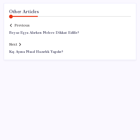
Other Articles
Previous
Beyaz Eşya Alırken Nelere Dikkat Edilir?
Next
Kış Ayına Nasıl Hazırlık Yapılır?
SON YAZILAR
AB’den 348 uyduluk güvenlik iletişim ağına onay