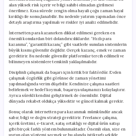
alan yüksek risk içerir ve bilgi sahibi olmadan girilmesi
önerilmez. Kısa sürede zengin olma hayali çoğu zaman hayal
kırıklığı ile sonuçlanabilir. Bu nedenle yatırım yapmadan önce
detaylı araştırma yapılmalı ve riskler iyi analiz edilmelidir.
İnternetten para kazanırken dikkat edilmesi gereken en
önemli konulardan biri dolandırıcılıklardır. “Hızlı para
kazanma”, “garantili kazanç” gibi vaatlerle sunulan sistemlerin
büyük kısmı güvenilir değildir. Gerçek kazanç, emek ve zaman
gerektirir. Bu nedenle güvenilir platformlar tercih edilmeli ve
bilinmeyen sistemlere temkinli yaklaşılmalıdır.
Disiplinli çalışmak da başarı için kritik bir faktördür. Evden
çalışmak özgürlük gibi görünse de zaman yönetimi
yapılmadığında verim düşebilir. Kendinize çalışma saatleri
belirlemek ve hedef koymak, başarıya ulaşmanızı kolaylaştırır.
Ayrıca sürekli kendini geliştirmek de önemlidir. Dijital
dünyada rekabet oldukça yüksektir ve güncel kalmak gerekir.
Sonuç olarak internetten para kazanmak mümkündür ancak
sabır, bilgi ve doğru strateji gerektirir. Freelance çalışma,
içerik üretimi, e-ticaret, satış ortaklığı ve dijital ürün satışı
gibi birçok farklı yöntem bulunmaktadır. Önemli olan, size en
uygun olan yöntemi seçmek ve bu alanda istikrarlı şekilde