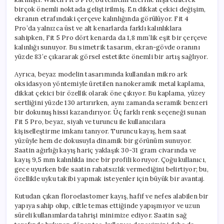
birçok önemli noktada geliştirilmiş. En dikkat çekici değişim,
ekranın etrafındaki çerçeve kalınlığında görülüyor. Fit 4
Pro’da yalnızca üst ve alt kenarlarda farklı kalınlıklara
sahipken, Fit 5 Pro dört kenarda da 1,8 mm’lik eşit bir çerçeve
kalınlığı sunuyor. Bu simetrik tasarım, ekran-gövde oranını
yüzde 83’e çıkararak görsel estetikte önemli bir artış sağlıyor.
Ayrıca, beyaz modelin tasarımında kullanılan mikro ark
oksidasyon yöntemiyle üretilen nanokeramik metal kaplama,
dikkat çekici bir özellik olarak öne çıkıyor. Bu kaplama, yüzey
sertliğini yüzde 130 artırırken, aynı zamanda seramik benzeri
bir dokunuş hissi kazandırıyor. Üç farklı renk seçeneği sunan
Fit 5 Pro, beyaz, siyah ve turuncu ile kullanıcılara
kişiselleştirme imkanı tanıyor. Turuncu kayış, hem saat
yüzüyle hem de dokusuyla dinamik bir görünüm sunuyor.
Saatin ağırlığı kayış hariç yaklaşık 30-31 gram civarında ve
kayış 9,5 mm kalınlıkla ince bir profili koruyor. Çoğu kullanıcı,
gece uyurken bile saatin rahatsızlık vermediğini belirtiyor; bu,
özellikle uyku takibi yapmak isteyenler için büyük bir avantaj.
Kutudan çıkan floroelastomer kayış, hafif ve nefes alabilen bir
yapıya sahip olup, ciltle temas ettiğinde yapışmıyor ve uzun
süreli kullanımlarda tahrişi minimize ediyor. Saatin sağ