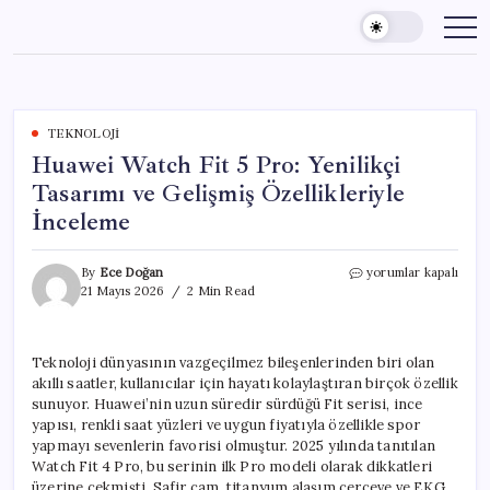
Skip
to
content
TEKNOLOJI
Huawei Watch Fit 5 Pro: Yenilikçi
Tasarımı ve Gelişmiş Özellikleriyle
İnceleme
Huawei
By
Ece Doğan
yorumlar kapalı
Watch
21 Mayıs 2026
2 Min Read
Fit
5
Pro:
Teknoloji dünyasının vazgeçilmez bileşenlerinden biri olan
Yenilikçi
akıllı saatler, kullanıcılar için hayatı kolaylaştıran birçok özellik
Tasarımı
ve
sunuyor. Huawei’nin uzun süredir sürdüğü Fit serisi, ince
Gelişmiş
yapısı, renkli saat yüzleri ve uygun fiyatıyla özellikle spor
Özellikleriyle
yapmayı sevenlerin favorisi olmuştur. 2025 yılında tanıtılan
İnceleme
Watch Fit 4 Pro, bu serinin ilk Pro modeli olarak dikkatleri
için
üzerine çekmişti. Safir cam, titanyum alaşım çerçeve ve EKG