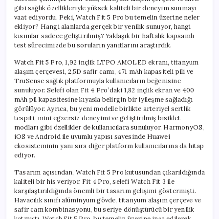
gibi sağlık özellikleriyle yüksek kaliteli bir deneyim sunmayı
vaat ediyordu. Peki, Watch Fit 5 Pro bu temelin üzerine neler
ekliyor? Hangi alanlarda gerçek bir yenilik sunuyor, hangi
kısımlar sadece geliştirilmiş? Yaklaşık bir haftalık kapsamlı
test sürecimizde bu soruların yanıtlarını araştırdık.
Watch Fit 5 Pro, 1,92 inçlik LTPO AMOLED ekranı, titanyum
alaşım çerçevesi, 2,5D safir camı, 471 mAh kapasiteli pili ve
TruSense sağlık platformuyla kullanıcıların beğenisine
sunuluyor. Selefi olan Fit 4 Pro’daki 1,82 inçlik ekran ve 400
mAh pil kapasitesine kıyasla belirgin bir iyileşme sağladığı
görülüyor. Ayrıca, bu yeni modelle birlikte arteriyel sertlik
tespiti, mini egzersiz deneyimi ve geliştirilmiş bisiklet
modları gibi özellikler de kullanıcılara sunuluyor. HarmonyOS,
iOS ve Android ile uyumlu yapısı sayesinde Huawei
ekosisteminin yanı sıra diğer platform kullanıcılarına da hitap
ediyor.
Tasarım açısından, Watch Fit 5 Pro kutusundan çıkarıldığında
kaliteli bir his veriyor. Fit 4 Pro, selefi Watch Fit 3 ile
karşılaştırıldığında önemli bir tasarım gelişimi göstermişti.
Havacılık sınıfı alüminyum gövde, titanyum alaşım çerçeve ve
safir cam kombinasyonu, bu seriye dönüştürücü bir yenilik
katmıştı. Watch Fit 5 Pro, bu temelin üzerine inşa edilerek