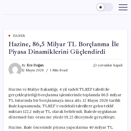
Skip
to
content
HABER
Hazine, 86,5 Milyar TL Borçlanma İle
Piyasa Dinamiklerini Güçlendirdi
Hazine,
By
Ece Doğan
yorumlar kapalı
86,5
12 Mayıs 2026
1 Min Read
Milyar
TL
Borçlanma
Hazine ve Maliye Bakanlığı, 4 yıl vadeli TLREF tahvili ile
İle
gerçekleştirdiği borçlanma işlemlerinde toplamda 86,5 milyar
Piyasa
Dinamiklerini
TL tutarında bir borçlanmaya imza attı. 12 Mayıs 2026 tarihli
Güçlendirdi
ihale kapsamında, TLREF’e endeksli tahvillere gelen teklif
için
miktarı 122,2 milyar TL olarak belirlendi. İhalede uygulanan
dönemsel faiz oranı ise yüzde 19,22 düzeyinde gerçekleşti.
Hazine, ihale öncesinde piyasa yapıcılarına 40 milyar TL