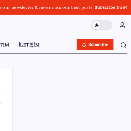
o our newsletter & never miss our best posts.
Subscribe Now!
TIM
İLETİŞİM
Subscribe
ı
SON YAZILAR
Bakan Işıkhan açıkladı! Tekstil sektörüne
yönelik işbirliği protokolü imzalandı