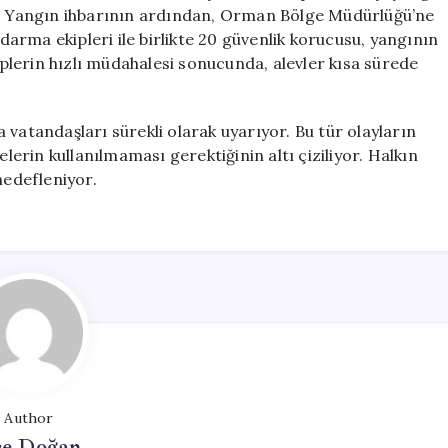
Altına
di. Yangın ihbarının ardından, Orman Bölge Müdürlüğü’ne
Alındı
ndarma ekipleri ile birlikte 20 güvenlik korucusu, yangının
için
kiplerin hızlı müdahalesi sonucunda, alevler kısa sürede
 vatandaşları sürekli olarak uyarıyor. Bu tür olayların
rin kullanılmaması gerektiğinin altı çiziliyor. Halkın
hedefleniyor.
Author
e Doğan