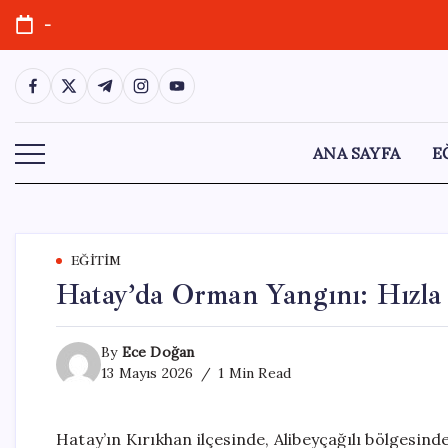
Skip
-
to
content
https://www.facebook.com/
https://twitter.com/
https://t.me/
https://www.instagram.com/
https://youtube.com/
ANA SAYFA
E
EĞITIM
Hatay’da Orman Yangını: Hızla 
By
Ece Doğan
13 Mayıs 2026
1 Min Read
Hatay’ın Kırıkhan ilçesinde, Alibeyçağılı bölgesin