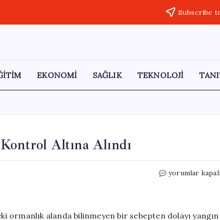
Subscribe t
ĞİTİM
EKONOMİ
SAĞLIK
TEKNOLOJİ
TANI
Kontrol Altına Alındı
Hatay’da
yorumlar kapal
Orman
Yangını:
Hızla
Kontrol
deki ormanlık alanda bilinmeyen bir sebepten dolayı yangın