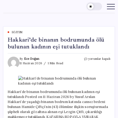
Skip
to
content
EĞITIM
Hakkari’de binanın bodrumunda ölü
bulunan kadının eşi tutuklandı
Hakkari’de
By
Ece Doğan
yorumlar kapalı
binanın
11 Haziran 2026
1 Min Read
bodrumunda
ölü
bulunan
kadının
eşi
tutuklandı
Hakkari’de binanın bodrumunda ölü bulunan kadının eşi
için
tutuklandı Posted on 11 Haziran 2026 by Yusuf Arslan
Hakkari’de yaşadığı binanın bodrum katında cansız bedeni
bulunan Hamide Çiftçi’nin (43) ölümüne ilişkin soruşturmada
şüpheli olarak gözaltına alınan eşi Lezgin Çitfi, çıkarıldığı
mahkemece tutuklandı. KAFASINA SOPAYLA VURARAK