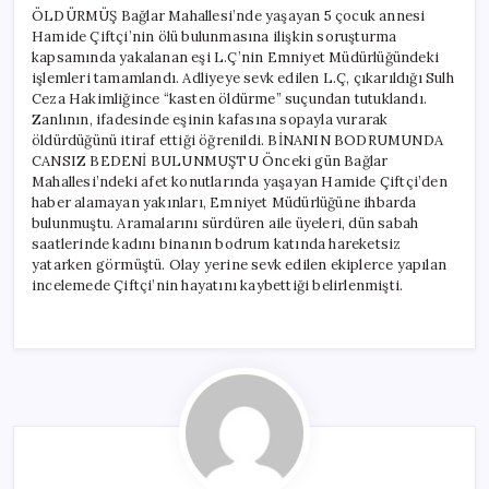
ÖLDÜRMÜŞ Bağlar Mahallesi’nde yaşayan 5 çocuk annesi
Hamide Çiftçi’nin ölü bulunmasına ilişkin soruşturma
kapsamında yakalanan eşi L.Ç’nin Emniyet Müdürlüğündeki
işlemleri tamamlandı. Adliyeye sevk edilen L.Ç, çıkarıldığı Sulh
Ceza Hakimliğince “kasten öldürme” suçundan tutuklandı.
Zanlının, ifadesinde eşinin kafasına sopayla vurarak
öldürdüğünü itiraf ettiği öğrenildi. BİNANIN BODRUMUNDA
CANSIZ BEDENİ BULUNMUŞTU Önceki gün Bağlar
Mahallesi’ndeki afet konutlarında yaşayan Hamide Çiftçi’den
haber alamayan yakınları, Emniyet Müdürlüğüne ihbarda
bulunmuştu. Aramalarını sürdüren aile üyeleri, dün sabah
saatlerinde kadını binanın bodrum katında hareketsiz
yatarken görmüştü. Olay yerine sevk edilen ekiplerce yapılan
incelemede Çiftçi’nin hayatını kaybettiği belirlenmişti.