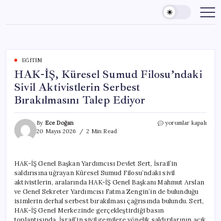
Skip
to
content
EĞITIM
HAK-İŞ, Küresel Sumud Filosu’ndaki
Sivil Aktivistlerin Serbest
Bırakılmasını Talep Ediyor
HAK-
By
Ece Doğan
yorumlar kapalı
İŞ,
20 Mayıs 2026
2 Min Read
Küresel
Sumud
Filosu’ndaki
HAK-İŞ Genel Başkan Yardımcısı Devlet Sert, İsrail’in
Sivil
saldırısına uğrayan Küresel Sumud Filosu’ndaki sivil
Aktivistlerin
Serbest
aktivistlerin, aralarında HAK-İŞ Genel Başkanı Mahmut Arslan
Bırakılmasını
ve Genel Sekreter Yardımcısı Fatma Zengin’in de bulunduğu
Talep
isimlerin derhal serbest bırakılması çağrısında bulundu. Sert,
Ediyor
HAK-İŞ Genel Merkezinde gerçekleştirdiği basın
için
toplantısında, İsrail’in sivil gemilere yönelik saldırılarının açık