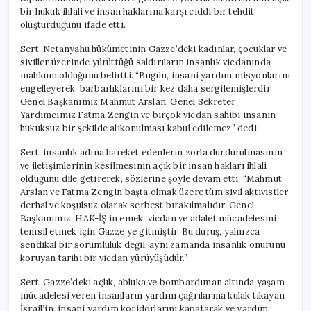
bir hukuk ihlali ve insan haklarına karşı ciddi bir tehdit
oluşturduğunu ifade etti.
Sert, Netanyahu hükümetinin Gazze’deki kadınlar, çocuklar ve
siviller üzerinde yürüttüğü saldırıların insanlık vicdanında
mahkum olduğunu belirtti. “Bugün, insani yardım misyonlarını
engelleyerek, barbarlıklarını bir kez daha sergilemişlerdir.
Genel Başkanımız Mahmut Arslan, Genel Sekreter
Yardımcımız Fatma Zengin ve birçok vicdan sahibi insanın
hukuksuz bir şekilde alıkonulması kabul edilemez” dedi.
Sert, insanlık adına hareket edenlerin zorla durdurulmasının
ve iletişimlerinin kesilmesinin açık bir insan hakları ihlali
olduğunu dile getirerek, sözlerine şöyle devam etti: “Mahmut
Arslan ve Fatma Zengin başta olmak üzere tüm sivil aktivistler
derhal ve koşulsuz olarak serbest bırakılmalıdır. Genel
Başkanımız, HAK-İŞ’in emek, vicdan ve adalet mücadelesini
temsil etmek için Gazze’ye gitmiştir. Bu duruş, yalnızca
sendikal bir sorumluluk değil, aynı zamanda insanlık onurunu
koruyan tarihi bir vicdan yürüyüşüdür.”
Sert, Gazze’deki açlık, abluka ve bombardıman altında yaşam
mücadelesi veren insanların yardım çağrılarına kulak tıkayan
İsrail’in, insani yardım koridorlarını kapatarak ve yardım