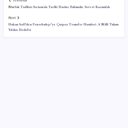
Previous
Mutfak Tadilatı Sırasında Tarihi Hazine Bulundu: Servet Kazanıldı
Next
Hakan Safi’den Fenerbahçe’ye Çarpıcı Transfer Hamlesi: A Milli Takım
Yıldızı Hedefte
SON YAZILAR
OpenAI’ın İlk Cihazı için Fiyat ve Tasarım Belli Oldu
PS5 Pro için PSSR 2.0 Güncellemesi Yolda: Tüm
Oyunlara Geliyor