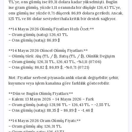
TL’ye, ons gümüş ise 89,31 dolara kadar yükselmişti. Bugün
ise gram gümüş, yüzde 1,11 oranında bir düşüşle 126,43 TL’ye,
ons gümüş ise yüzde 0,71 düşerek 86,89 dolara geriledi. Ancak,
125 TL ve 86 dolar seviyeleri hala kritik bir destek sağlıyor.
**14 Mayıs 2026 Gümüş Fiyatları Hızlı Özet:**
– Gram gümüş (satış): 126,43 TL
– Ons gümüş (satış): 86,89 $
**14 Mayıs 2026 Güncel Gümüş Fiyatları:**
– Gümüş türü: Alış (TL / $), Satış (TL / $), Günlük Değişim
– Gram gümüş: 126,31 TL, 126,43 TL, -%1,11 (07:06)
– Ons gümüş: 86,82 $, 86,89 $, -%0,71 (07:21)
Not: Fiyatlar serbest piyasada anlık olarak değişebilir; şehir,
kuyumcu veya işlem kanalına göre farklılık gösterebilir.
**Dün ve Bugün Gümüş Fiyatları:**
– Kalem: 13 Mayıs 2026 – 14 Mayıs 2026 – Fark
– Gram gümüş (satış): 128,98 TL – 126,43 TL – -2,55 TL
– Ons gümüş (satış): 88,35 $ – 86,89 $ – -1,46 $
**14 Mayıs 2026 Gram Gümüş Fiyatı:**
– Gram gümüş alış: 126,31 TL
– Gram gümüş satış: 126,43 TL