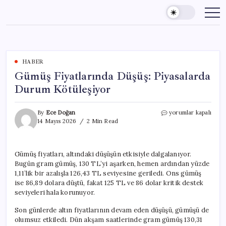
Skip
to
content
HABER
Gümüş Fiyatlarında Düşüş: Piyasalarda
Durum Kötüleşiyor
Gümüş
By
Ece Doğan
yorumlar kapalı
Fiyatlarında
14 Mayıs 2026
2 Min Read
Düşüş:
Piyasalarda
Durum
Gümüş fiyatları, altındaki düşüşün etkisiyle dalgalanıyor.
Kötüleşiyor
Bugün gram gümüş, 130 TL’yi aşarken, hemen ardından yüzde
için
1,11’lik bir azalışla 126,43 TL seviyesine geriledi. Ons gümüş
ise 86,89 dolara düştü, fakat 125 TL ve 86 dolar kritik destek
seviyeleri hala korunuyor.
Son günlerde altın fiyatlarının devam eden düşüşü, gümüşü de
olumsuz etkiledi. Dün akşam saatlerinde gram gümüş 130,31