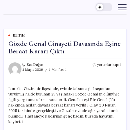
Skip
to
content
EĞITIM
Gözde Genal Cinayeti Davasında Eşine
Beraat Kararı Çıktı
Gözde
By
Ece Doğan
yorumlar kapalı
Genal
11 Mayıs 2026
1 Min Read
Cinayeti
Davasında
Eşine
İzmir’in Gaziemir ilçesinde, evinde tabancayla başından
Beraat
vurulmuş halde bulunan 25 yaşındaki Gözde Genal’ın ölümüyle
Kararı
Çıktı
ilgili yargılama süreci sona erdi. Genal’ın eşi Efe Genal (22)
için
hakkında açılan davada beraat kararı verildi. Olay, 29 Nisan
2025 tarihinde gerçekleşti ve Gözde, evinde ağır yaralı olarak
bulundu. Hastaneye kaldırılan genç kadın, burada hayatını
kaybetti.