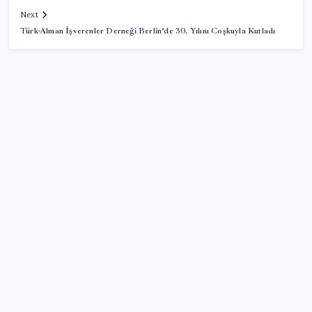
Next
Türk-Alman İşverenler Derneği Berlin’de 30. Yılını Coşkuyla Kutladı
SON YAZILAR
Köprülere talip olan Fransız şirket komşunun
elektriğini döşüyor
TL mevduat faizi Mart’tan bu yana en düşük seviyede
Son dakika… Kuşadası Belediyesi’ne üçüncü dalga
operasyon: Bülent Tezcan’ın kızı ve damadı dahil
çok sayıda gözaltı!