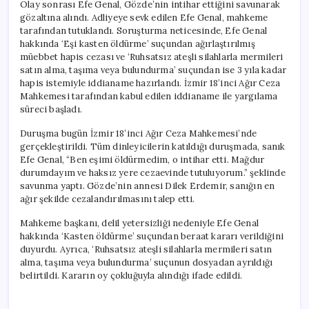
Olay sonrası Efe Genal, Gözde’nin intihar ettiğini savunarak
gözaltına alındı. Adliyeye sevk edilen Efe Genal, mahkeme
tarafından tutuklandı. Soruşturma neticesinde, Efe Genal
hakkında ‘Eşi kasten öldürme’ suçundan ağırlaştırılmış
müebbet hapis cezası ve ‘Ruhsatsız ateşli silahlarla mermileri
satın alma, taşıma veya bulundurma’ suçundan ise 3 yıla kadar
hapis istemiyle iddianame hazırlandı. İzmir 18’inci Ağır Ceza
Mahkemesi tarafından kabul edilen iddianame ile yargılama
süreci başladı.
Duruşma bugün İzmir 18’inci Ağır Ceza Mahkemesi’nde
gerçekleştirildi. Tüm dinleyicilerin katıldığı duruşmada, sanık
Efe Genal, “Ben eşimi öldürmedim, o intihar etti. Mağdur
durumdayım ve haksız yere cezaevinde tutuluyorum.” şeklinde
savunma yaptı. Gözde’nin annesi Dilek Erdemir, sanığın en
ağır şekilde cezalandırılmasını talep etti.
Mahkeme başkanı, delil yetersizliği nedeniyle Efe Genal
hakkında ‘Kasten öldürme’ suçundan beraat kararı verildiğini
duyurdu. Ayrıca, ‘Ruhsatsız ateşli silahlarla mermileri satın
alma, taşıma veya bulundurma’ suçunun dosyadan ayrıldığı
belirtildi. Kararın oy çokluğuyla alındığı ifade edildi.