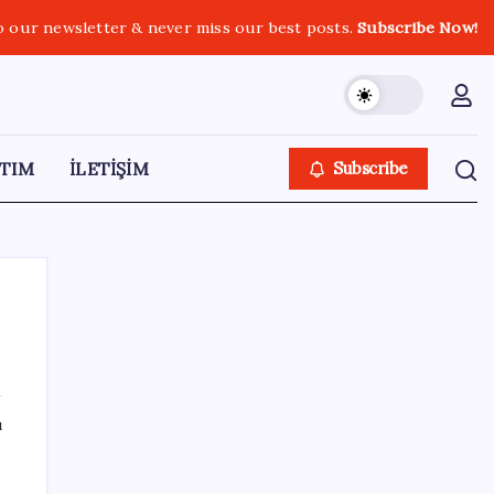
o our newsletter & never miss our best posts.
Subscribe Now!
TIM
İLETİŞİM
Subscribe
SON YAZILAR
ı
Yunanistan’dan Marmaris’e 2 bin 768 kişi
birden akın etti