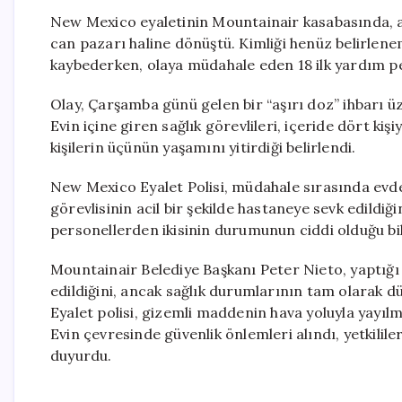
New Mexico eyaletinin Mountainair kasabasında, aş
can pazarı haline dönüştü. Kimliği henüz belirlen
kaybederken, olaya müdahale eden 18 ilk yardım pe
Olay, Çarşamba günü gelen bir “aşırı doz” ihbarı ü
Evin içine giren sağlık görevlileri, içeride dört kiş
kişilerin üçünün yaşamını yitirdiği belirlendi.
New Mexico Eyalet Polisi, müdahale sırasında evd
görevlisinin acil bir şekilde hastaneye sevk edildiği
personellerden ikisinin durumunun ciddi olduğu bild
Mountainair Belediye Başkanı Peter Nieto, yaptığı
edildiğini, ancak sağlık durumlarının tam olarak dü
Eyalet polisi, gizemli maddenin hava yoluyla yayıl
Evin çevresinde güvenlik önlemleri alındı, yetkilile
duyurdu.