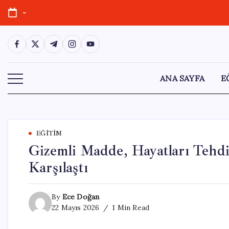
Skip
-
to
content
https://www.facebook.com/
https://twitter.com/
https://t.me/
https://www.instagram.com/
https://youtube.com/
ANA SAYFA
E
EĞITIM
Gizemli Madde, Hayatları Tehdit
Karşılaştı
By
Ece Doğan
22 Mayıs 2026
1 Min Read