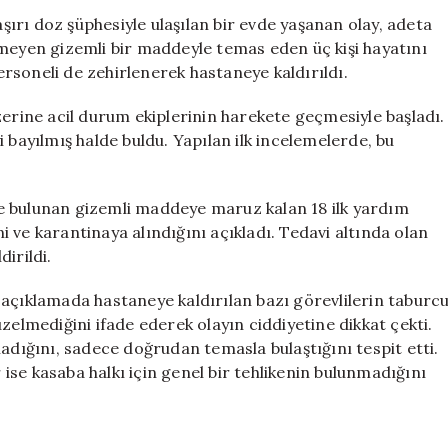
Etti:
ırı doz şüphesiyle ulaşılan bir evde yaşanan olay, adeta
İlk
emeyen gizemli bir maddeyle temas eden üç kişi hayatını
Yardım
rsoneli de zehirlenerek hastaneye kaldırıldı.
Ekipleri
Krizle
zerine acil durum ekiplerinin harekete geçmesiyle başladı.
Karşılaştı
iyi bayılmış halde buldu. Yapılan ilk incelemelerde, bu
için
e bulunan gizemli maddeye maruz kalan 18 ilk yardım
ni ve karantinaya alındığını açıkladı. Tedavi altında olan
irildi.
 açıklamada hastaneye kaldırılan bazı görevlilerin taburc
zelmediğini ifade ederek olayın ciddiyetine dikkat çekti.
madığını, sadece doğrudan temasla bulaştığını tespit etti.
r ise kasaba halkı için genel bir tehlikenin bulunmadığını