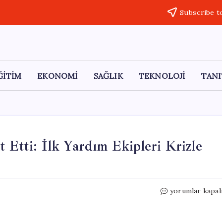
Subscribe t
ĞİTİM
EKONOMİ
SAĞLIK
TEKNOLOJİ
TANI
 Etti: İlk Yardım Ekipleri Krizle
Gizemli
yorumlar kapal
Madde,
Hayatları
Tehdit