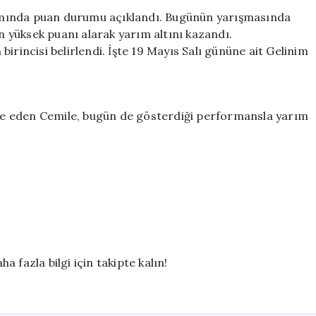
MAYIS
amında puan durumu açıklandı. Bugünün yarışmasında
2026
en yüksek puanı alarak yarım altını kazandı.
–
irincisi belirlendi. İşte 19 Mayıs Salı gününe ait Gelinim
GÜNÜN
BİRİNCİSİ
KİM
OLDU?
elde eden Cemile, bugün de gösterdiği performansla yarım
için
 fazla bilgi için takipte kalın!