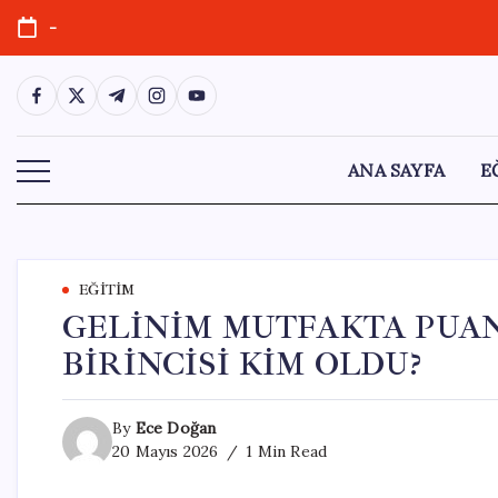
Skip
-
to
content
https://www.facebook.com/
https://twitter.com/
https://t.me/
https://www.instagram.com/
https://youtube.com/
ANA SAYFA
E
EĞITIM
GELİNİM MUTFAKTA PUANL
BİRİNCİSİ KİM OLDU?
By
Ece Doğan
20 Mayıs 2026
1 Min Read