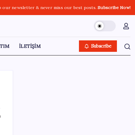
o our newsletter & never miss our best posts.
Subscribe Now!
TIM
İLETİŞİM
Subscribe
SON YAZILAR
ı
Bakan Işıkhan açıkladı! Tekstil sektörüne
yönelik işbirliği protokolü imzalandı