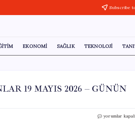
Subscribe t
ĞİTİM
EKONOMİ
SAĞLIK
TEKNOLOJİ
TANI
AR 19 MAYIS 2026 – GÜNÜN
GELİNİM
yorumlar kapal
MUTFAKTA
PUANLAR
19