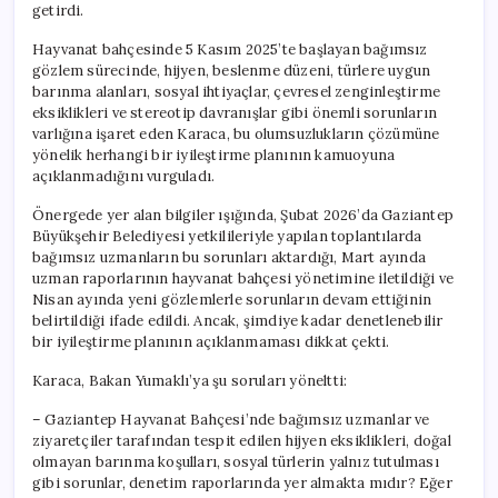
getirdi.
Hayvanat bahçesinde 5 Kasım 2025’te başlayan bağımsız
gözlem sürecinde, hijyen, beslenme düzeni, türlere uygun
barınma alanları, sosyal ihtiyaçlar, çevresel zenginleştirme
eksiklikleri ve stereotip davranışlar gibi önemli sorunların
varlığına işaret eden Karaca, bu olumsuzlukların çözümüne
yönelik herhangi bir iyileştirme planının kamuoyuna
açıklanmadığını vurguladı.
Önergede yer alan bilgiler ışığında, Şubat 2026’da Gaziantep
Büyükşehir Belediyesi yetkilileriyle yapılan toplantılarda
bağımsız uzmanların bu sorunları aktardığı, Mart ayında
uzman raporlarının hayvanat bahçesi yönetimine iletildiği ve
Nisan ayında yeni gözlemlerle sorunların devam ettiğinin
belirtildiği ifade edildi. Ancak, şimdiye kadar denetlenebilir
bir iyileştirme planının açıklanmaması dikkat çekti.
Karaca, Bakan Yumaklı’ya şu soruları yöneltti:
– Gaziantep Hayvanat Bahçesi’nde bağımsız uzmanlar ve
ziyaretçiler tarafından tespit edilen hijyen eksiklikleri, doğal
olmayan barınma koşulları, sosyal türlerin yalnız tutulması
gibi sorunlar, denetim raporlarında yer almakta mıdır? Eğer