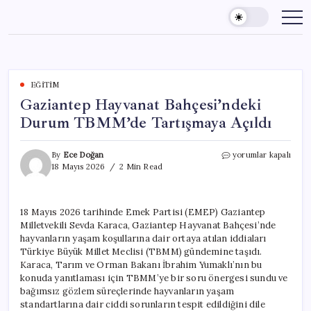
Skip
to
content
EĞITIM
Gaziantep Hayvanat Bahçesi’ndeki
Durum TBMM’de Tartışmaya Açıldı
Gaziantep
By
Ece Doğan
yorumlar kapalı
Hayvanat
18 Mayıs 2026
2 Min Read
Bahçesi’ndeki
Durum
TBMM’de
18 Mayıs 2026 tarihinde Emek Partisi (EMEP) Gaziantep
Tartışmaya
Milletvekili Sevda Karaca, Gaziantep Hayvanat Bahçesi’nde
Açıldı
için
hayvanların yaşam koşullarına dair ortaya atılan iddiaları
Türkiye Büyük Millet Meclisi (TBMM) gündemine taşıdı.
Karaca, Tarım ve Orman Bakanı İbrahim Yumaklı’nın bu
konuda yanıtlaması için TBMM’ye bir soru önergesi sundu ve
bağımsız gözlem süreçlerinde hayvanların yaşam
standartlarına dair ciddi sorunların tespit edildiğini dile