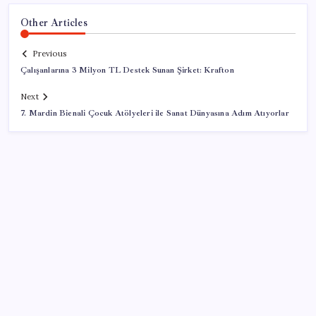
Other Articles
Previous
Çalışanlarına 3 Milyon TL Destek Sunan Şirket: Krafton
Next
7. Mardin Bienali Çocuk Atölyeleri ile Sanat Dünyasına Adım Atıyorlar
SON YAZILAR
Halkbank’tan beklenti üstü net kâr