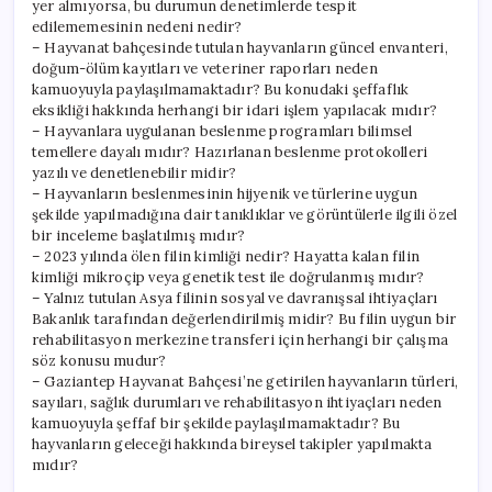
yer almıyorsa, bu durumun denetimlerde tespit
edilememesinin nedeni nedir?
– Hayvanat bahçesinde tutulan hayvanların güncel envanteri,
doğum-ölüm kayıtları ve veteriner raporları neden
kamuoyuyla paylaşılmamaktadır? Bu konudaki şeffaflık
eksikliği hakkında herhangi bir idari işlem yapılacak mıdır?
– Hayvanlara uygulanan beslenme programları bilimsel
temellere dayalı mıdır? Hazırlanan beslenme protokolleri
yazılı ve denetlenebilir midir?
– Hayvanların beslenmesinin hijyenik ve türlerine uygun
şekilde yapılmadığına dair tanıklıklar ve görüntülerle ilgili özel
bir inceleme başlatılmış mıdır?
– 2023 yılında ölen filin kimliği nedir? Hayatta kalan filin
kimliği mikroçip veya genetik test ile doğrulanmış mıdır?
– Yalnız tutulan Asya filinin sosyal ve davranışsal ihtiyaçları
Bakanlık tarafından değerlendirilmiş midir? Bu filin uygun bir
rehabilitasyon merkezine transferi için herhangi bir çalışma
söz konusu mudur?
– Gaziantep Hayvanat Bahçesi’ne getirilen hayvanların türleri,
sayıları, sağlık durumları ve rehabilitasyon ihtiyaçları neden
kamuoyuyla şeffaf bir şekilde paylaşılmamaktadır? Bu
hayvanların geleceği hakkında bireysel takipler yapılmakta
mıdır?