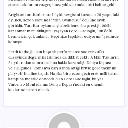
atarak takımının vazgeçilmez yıldızlarından biri haline geldi.
Brighton taraftarlarının büyük sevgisini kazanan 26 yaşındaki
oyuncu, sezon sonunda “Yılın Oyuncusu” ödülüne layık
görüldü. Taraftar oylamasıyla belirlenen bu prestijli ödülü
kazanmanın mutluluğunu yaşayan Ferdi Kadıoğlu, “Bu ödül
benim için çok anlamlı. Hepinize teşekkür ediyorum” şeklinde
konuştu.
Ferdi Kadıoğlu’nun başarılı performansı sadece kulüp
düzeyinde değil, milli takımda da dikkat çekti. A Milli Takım’ın
24 yıl aradan sonra katılma hakkı kazandığı Dünya Kupası
yolculuğunda, Romanya karşısında attığı kritik golle takımını
play-off finaline taşıdı. Harika bir sezon geçirerek milli takım
kampına moralle dönecek olan Ferdi Kadıoğlu, bu yaz
Vincenzo Montella’nın Dünya Kupası’ndaki en önemli
kozlarından biri olacak.