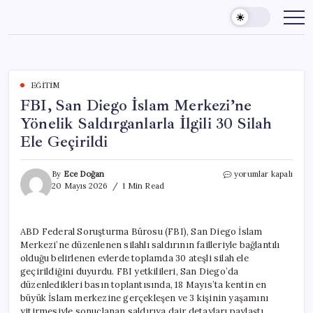
Skip
to
content
EĞITIM
FBI, San Diego İslam Merkezi’ne
Yönelik Saldırganlarla İlgili 30 Silah
Ele Geçirildi
FBI,
By
Ece Doğan
yorumlar kapalı
San
20 Mayıs 2026
1 Min Read
Diego
İslam
Merkezi’ne
ABD Federal Soruşturma Bürosu (FBI), San Diego İslam
Yönelik
Merkezi’ne düzenlenen silahlı saldırının failleriyle bağlantılı
Saldırganlarla
İlgili
olduğu belirlenen evlerde toplamda 30 ateşli silah ele
30
geçirildiğini duyurdu. FBI yetkilileri, San Diego’da
Silah
düzenledikleri basın toplantısında, 18 Mayıs’ta kentin en
Ele
büyük İslam merkezine gerçekleşen ve 3 kişinin yaşamını
Geçirildi
yitirmesiyle sonuçlanan saldırıya dair detayları paylaştı.