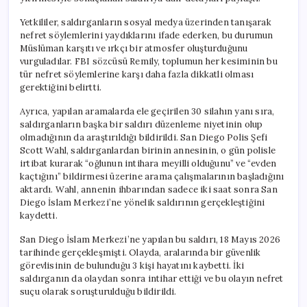
için
Yetkililer, saldırganların sosyal medya üzerinden tanışarak
nefret söylemlerini yaydıklarını ifade ederken, bu durumun
Müslüman karşıtı ve ırkçı bir atmosfer oluşturduğunu
vurguladılar. FBI sözcüsü Remily, toplumun her kesiminin bu
tür nefret söylemlerine karşı daha fazla dikkatli olması
gerektiğini belirtti.
Ayrıca, yapılan aramalarda ele geçirilen 30 silahın yanı sıra,
saldırganların başka bir saldırı düzenleme niyetinin olup
olmadığının da araştırıldığı bildirildi. San Diego Polis Şefi
Scott Wahl, saldırganlardan birinin annesinin, o gün polisle
irtibat kurarak “oğlunun intihara meyilli olduğunu” ve “evden
kaçtığını” bildirmesi üzerine arama çalışmalarının başladığını
aktardı. Wahl, annenin ihbarından sadece iki saat sonra San
Diego İslam Merkezi’ne yönelik saldırının gerçekleştiğini
kaydetti.
San Diego İslam Merkezi’ne yapılan bu saldırı, 18 Mayıs 2026
tarihinde gerçekleşmişti. Olayda, aralarında bir güvenlik
görevlisinin de bulunduğu 3 kişi hayatını kaybetti. İki
saldırganın da olaydan sonra intihar ettiği ve bu olayın nefret
suçu olarak soruşturulduğu bildirildi.