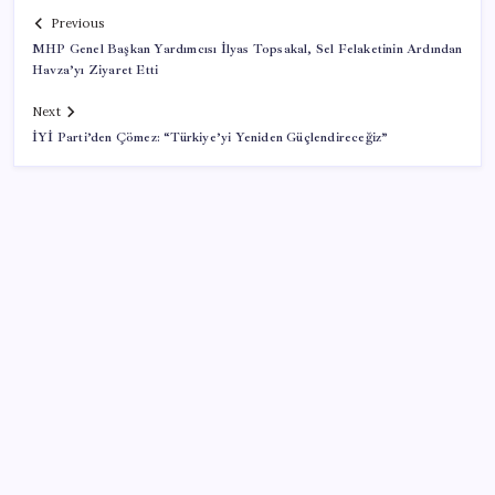
Previous
MHP Genel Başkan Yardımcısı İlyas Topsakal, Sel Felaketinin Ardından
Havza’yı Ziyaret Etti
Next
İYİ Parti’den Çömez: “Türkiye’yi Yeniden Güçlendireceğiz”
SON YAZILAR
Bakan Işıkhan açıkladı! Tekstil sektörüne yönelik
işbirliği protokolü imzalandı
Yunanistan’dan Marmaris’e 2 bin 768 kişi birden akın