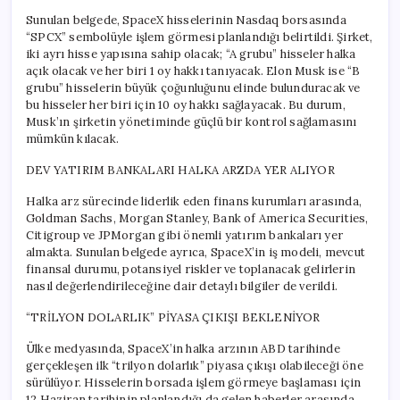
Sunulan belgede, SpaceX hisselerinin Nasdaq borsasında
“SPCX” sembolüyle işlem görmesi planlandığı belirtildi. Şirket,
iki ayrı hisse yapısına sahip olacak; “A grubu” hisseler halka
açık olacak ve her biri 1 oy hakkı tanıyacak. Elon Musk ise “B
grubu” hisselerin büyük çoğunluğunu elinde bulunduracak ve
bu hisseler her biri için 10 oy hakkı sağlayacak. Bu durum,
Musk’ın şirketin yönetiminde güçlü bir kontrol sağlamasını
mümkün kılacak.
DEV YATIRIM BANKALARI HALKA ARZDA YER ALIYOR
Halka arz sürecinde liderlik eden finans kurumları arasında,
Goldman Sachs, Morgan Stanley, Bank of America Securities,
Citigroup ve JPMorgan gibi önemli yatırım bankaları yer
almakta. Sunulan belgede ayrıca, SpaceX’in iş modeli, mevcut
finansal durumu, potansiyel riskler ve toplanacak gelirlerin
nasıl değerlendirileceğine dair detaylı bilgiler de verildi.
“TRİLYON DOLARLIK” PİYASA ÇIKIŞI BEKLENİYOR
Ülke medyasında, SpaceX’in halka arzının ABD tarihinde
gerçekleşen ilk “trilyon dolarlık” piyasa çıkışı olabileceği öne
sürülüyor. Hisselerin borsada işlem görmeye başlaması için
12 Haziran tarihinin planlandığı da gelen haberler arasında.