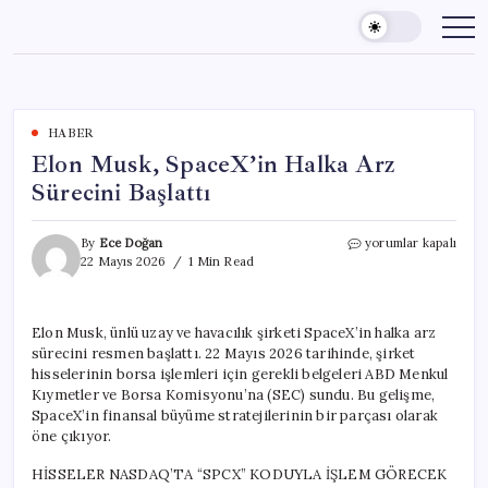
Skip
to
content
HABER
Elon Musk, SpaceX’in Halka Arz
Sürecini Başlattı
Elon
By
Ece Doğan
yorumlar kapalı
Musk,
22 Mayıs 2026
1 Min Read
SpaceX’in
Halka
Arz
Elon Musk, ünlü uzay ve havacılık şirketi SpaceX’in halka arz
Sürecini
sürecini resmen başlattı. 22 Mayıs 2026 tarihinde, şirket
Başlattı
için
hisselerinin borsa işlemleri için gerekli belgeleri ABD Menkul
Kıymetler ve Borsa Komisyonu’na (SEC) sundu. Bu gelişme,
SpaceX’in finansal büyüme stratejilerinin bir parçası olarak
öne çıkıyor.
HİSSELER NASDAQ’TA “SPCX” KODUYLA İŞLEM GÖRECEK