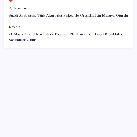
Previous
Suudi Arabistan, Türk Akaryakıt Şirketiyle Ortaklık İçin Masaya Oturdu
Next
21 Mayıs 2026 Depremleri: Nerede, Ne Zaman ve Hangi Büyüklükte
Sarsıntılar Oldu?
SON YAZILAR
Halkbank’tan beklenti üstü net kâr
AB’den 348 uyduluk güvenlik iletişim ağına onay