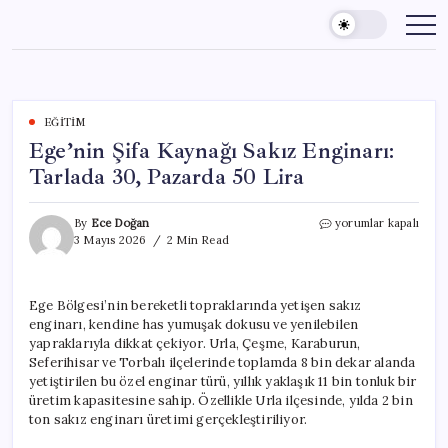
Skip
to
content
EĞITIM
Ege’nin Şifa Kaynağı Sakız Enginarı:
Tarlada 30, Pazarda 50 Lira
Ege’nin
By
Ece Doğan
yorumlar kapalı
Şifa
3 Mayıs 2026
2 Min Read
Kaynağı
Sakız
Enginarı:
Ege Bölgesi’nin bereketli topraklarında yetişen sakız
Tarlada
enginarı, kendine has yumuşak dokusu ve yenilebilen
30,
Pazarda
yapraklarıyla dikkat çekiyor. Urla, Çeşme, Karaburun,
50
Seferihisar ve Torbalı ilçelerinde toplamda 8 bin dekar alanda
Lira
yetiştirilen bu özel enginar türü, yıllık yaklaşık 11 bin tonluk bir
için
üretim kapasitesine sahip. Özellikle Urla ilçesinde, yılda 2 bin
ton sakız enginarı üretimi gerçekleştiriliyor.