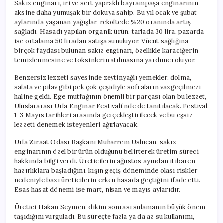
Sakız enginarı, iri ve sert yapraklı bayrampaşa enginarının
aksine daha yumuşak bir dokuya sahip. Bu yıl ocak ve şubat
aylarında yaşanan yağışlar, rekoltede %20 oranında artış
sağladı. Hasadı yapılan organik ürün, tarlada 30 lira, pazarda
ise ortalama 50 liradan satışa sunuluyor. Vücut sağlığına
birçok faydası bulunan sakız enginarı, özellikle karaciğerin
temizlenmesine ve toksinlerin atılmasına yardımcı oluyor.
Benzersiz lezzeti sayesinde zeytinyağlı yemekler, dolma,
salata ve pilav gibi pek çok çeşidiyle sofraların vazgeçilmezi
haline geldi. Ege mutfağının önemli bir parçası olan bu lezzet,
Uluslararası Urla Enginar Festivali’nde de tanıtılacak. Festival,
1-3 Mayıs tarihleri arasında gerçekleştirilecek ve bu eşsiz
lezzeti denemek isteyenleri ağırlayacak.
Urla Ziraat Odası Başkanı Muharrem Uslucan, sakız
enginarının özel bir ürün olduğunu belirterek üretim süreci
hakkında bilgi verdi. Üreticilerin ağustos ayından itibaren
hazırlıklara başladığını, kışın geçiş döneminde olası riskler
nedeniyle bazı üreticilerin erken hasada geçtiğini ifade etti.
Esas hasat dönemi ise mart, nisan ve mayıs aylarıdır.
Üretici Hakan Seymen, dikim sonrası sulamanın büyük önem
taşıdığını vurguladı. Bu süreçte fazla ya da az su kullanımı,