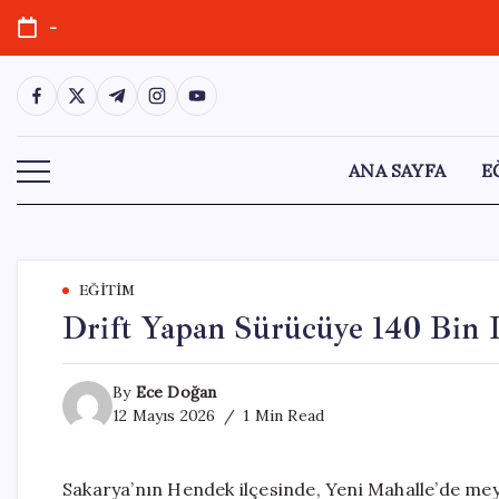
Skip
-
to
content
https://www.facebook.com/
https://twitter.com/
https://t.me/
https://www.instagram.com/
https://youtube.com/
ANA SAYFA
E
EĞITIM
Drift Yapan Sürücüye 140 Bin 
By
Ece Doğan
12 Mayıs 2026
1 Min Read
Sakarya’nın Hendek ilçesinde, Yeni Mahalle’de mey