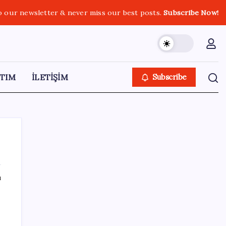
o our newsletter & never miss our best posts.
Subscribe Now!
TIM
İLETİŞİM
Subscribe
ı
SON YAZILAR
Bakan Işıkhan açıkladı! Tekstil sektörüne
yönelik işbirliği protokolü imzalandı