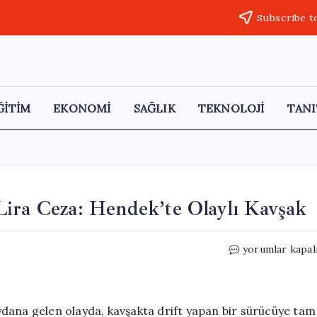
Subscribe t
ĞİTİM
EKONOMİ
SAĞLIK
TEKNOLOJİ
TANI
Lira Ceza: Hendek’te Olaylı Kavşak
Drift
yorumlar kapal
Yapan
Sürücüye
140
Bin
dana gelen olayda, kavşakta drift yapan bir sürücüye tam