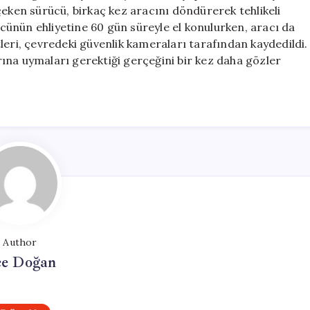
Lira
i çeken sürücü, birkaç kez aracını döndürerek tehlikeli
Ceza:
ünün ehliyetine 60 gün süreyle el konulurken, aracı da
Hendek’te
leri, çevredeki güvenlik kameraları tarafından kaydedildi.
Olaylı
arına uymaları gerektiği gerçeğini bir kez daha gözler
Kavşak
için
Author
e Doğan