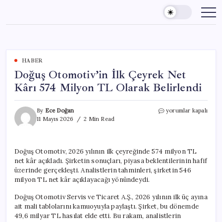
Skip
to
content
HABER
Doğuş Otomotiv’in İlk Çeyrek Net
Kârı 574 Milyon TL Olarak Belirlendi
Doğuş
By
Ece Doğan
yorumlar kapalı
Otomotiv’in
11 Mayıs 2026
2 Min Read
İlk
Çeyrek
Net
Doğuş Otomotiv, 2026 yılının ilk çeyreğinde 574 milyon TL
Kârı
net kâr açıkladı. Şirketin sonuçları, piyasa beklentilerinin hafif
574
Milyon
üzerinde gerçekleşti. Analistlerin tahminleri, şirketin 546
TL
milyon TL net kâr açıklayacağı yönündeydi.
Olarak
Belirlendi
Doğuş Otomotiv Servis ve Ticaret A.Ş., 2026 yılının ilk üç ayına
için
ait mali tablolarını kamuoyuyla paylaştı. Şirket, bu dönemde
49,6 milyar TL hasılat elde etti. Bu rakam, analistlerin