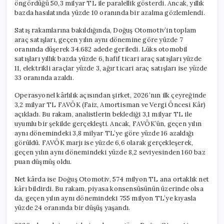
öngördüğü 50,3 milyar TL ile paralellik gösterdi. Ancak, yıllık
bazda hasılatında yüzde 10 oranında bir azalma gözlemlendi.
Satış rakamlarına bakıldığında, Doğuş Otomotiv’in toplam
araç satışları, geçen yılın aynı dönemine göre yüzde 7
oranında düşerek 34.682 adede geriledi. Lüks otomobil
satışları yıllık bazda yüzde 6, hafif ticari araç satışları yüzde
11, elektrikli araçlar yüzde 3, ağır ticari araç satışları ise yüzde
33 oranında azaldı.
Operasyonel kârlılık açısından şirket, 2026’nın ilk çeyreğinde
3,2 milyar TL FAVÖK (Faiz, Amortisman ve Vergi Öncesi Kâr)
açıkladı. Bu rakam, analistlerin beklediği 3,1 milyar TL ile
uyumlu bir şekilde gerçekleşti. Ancak, FAVÖK’ün, geçen yılın
aynı dönemindeki 3,8 milyar TL’ye göre yüzde 16 azaldığı
görüldü. FAVÖK marjı ise yüzde 6,6 olarak gerçekleşerek,
geçen yılın aynı dönemindeki yüzde 8,2 seviyesinden 160 baz
puan düşmüş oldu.
Net kârda ise Doğuş Otomotiv, 574 milyon TL ana ortaklık net
kârı bildirdi. Bu rakam, piyasa konsensüsünün üzerinde olsa
da, geçen yılın aynı dönemindeki 755 milyon TL’ye kıyasla
yüzde 24 oranında bir düşüş yaşandı.